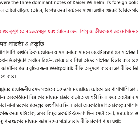
ere the three dominant notes of Kaiser Wilhelm II’s foreign policy
কোন্দল আরো বাড়িয়ে তোলে, বিশেষ করে ব্রিটেনের সাথে। এখান থেকেই বৈশ্বিক পরিস্থ
যের গুরুত্বপূর্ণ তেলক্ষেত্রসমূহ এবং ইরানের তেল শিল্প জাতীয়করণে ডঃ মোসাদ্দ
দের প্রতিষ্ঠা ও প্রকৃতি
পাশাপাশি অর্থনৈতিক প্রয়োজন ও সম্ভাবনাকে সামনে রেখেই মধ্যপ্রাচ্যে সাম্রাজ্য 
তখন ইতোপূর্বেই সেখানে ব্রিটেন, ফ্রান্স ও রাশিয়া তাদের সাম্রাজ্য বিস্তার ক
ে জার্মানির প্রভাব বৃদ্ধির জন্য Weltpolitik নীতি অনুসরণ করেন। এই নীতির ভিত্তিত
্রহণ করে।
িপ্লবের প্রয়োজনীয় রসদ সংগ্রহের উদ্দেশ্যে মধ্যপ্রাচ্যে ঢোকে। এর পাশাপাশি এ
য অবকাঠামো নির্মাণের মাধ্যমে প্রভাব বাড়াতে আগ্রহী ছিল। তবে অটোমান সাম
 নানা ধরণের প্রকল্পের অংশীদার ছিল। তারা অবকাঠামোগত প্রকল্পের পাশাপাশ
জ করে। যাইহোক, এসব কিছুর একটাই উদ্দেশ্য ছিল সেটা হলো, মধ্যপ্রাচ্যে জার্
ু পদক্ষেপের মাধ্যমে জার্মানদের সাম্রাজ্যবাদ নীতি প্রকাশ পায়। যথাঃ