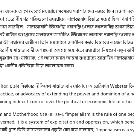
্য অনেক আগে থেকেই মধ্যপ্রাচ্য সবসময় পরাশক্তিদের নজরে ছিল। ভৌগলিক ও
ে ইউরোপীয় পরাশক্তিগুলো মধ্যপ্রাচ্যে সাম্রাজ্যবাদ বিস্তারে সচেষ্ট ছিল। পরাশ
স্থাপন করেছিল। সাম্রাজ্যবাদী ইউরোপীয় পরাশক্তিগুলোর দখলদারিত্ব ভাগবাটোয়া
এই বার্লিন কংগ্রেসের ফলস্বরূপ জার্মানিও ইউরোপের অন্যান্য পরাশক্তিগুলোর অন
ীয় উইলিয়ামের অধীনে। তিনি মধ্যপ্রাচ্যে জার্মানির প্রভাব বিস্তারের লক্ষ্যে বিভিন্
োপীয় সাম্রাজ্যবাদী দেশগুলো অসন্তুষ্ট হয়ে পড়ে। মধ্যপ্রাচ্য নিয়ন্ত্রণে নতুন ভা
র সূত্রপাত হয়। যাইহোক, এই আলোচনায় আমরা মধ্যপ্রাচ্যে জার্মানির সাম্রাজ্যবাদের
ীয় গোষ্ঠীর প্রতিক্রিয়া নিয়ে আলোচনা করব।
রাজ্যে প্রভাব বিস্তারের নীতিকেই সাম্রাজ্যবাদ বোঝায়। আমেরিকার Webster ডিক
 practice, or advocacy of extending the power and dominion of a na
aining indirect control over the political or economic life of other 
 and Motherhood গ্রন্থে বলেছেন, “Imperialism is the rule of one p
erned. It is a system of exploitation and oppression, which benef
ই গ্রন্থে তিনি সাম্রাজ্যবাদের প্রকৃতি বোঝাতে বলেছেন, “Imperialism is 