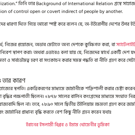
zation.” তিনি তার Background of International Relation গ্রন্থে সাম্রাজ
tion of control open or covert indirect of people by another.
র ধারণা দিতে গিয়ে আরো স্পষ্ট করে বলেন যে, অ-ইউরোপীয় দেশের উপর ইউরোপীয় 
্বার্থে, নিজের প্রয়োজন, অভাব মেটাতে অন্য দেশকে কুক্ষিগত করা, বা
স্যাটেলাইট
পনিবেশ স্থাপণ করা। অথবা এভাবেও বলা যায় যে, নিজেদের স্বার্থে একটি দেশ যখন অন্
ীনতা ও সার্বভৌমত্ব হরণ বা সংকোচন করার সমস্ত পদ্ধতি বা নীতি গ্রহণ করে সেটা
 ও তার কারণ
রাজ্যের স্থপতি। একত্রিকরণের মাধ্যমে জার্মানীকে শক্তিশালী করার চেষ্টা করে
বৃদ্ধির পক্ষপাতী ছিলেন। ১৮৭৮ সালের বার্লিন কংগ্রেসের মাধ্যমে সংঘাত নিরসনে 
জ্যবাদি ছিল না। তবে, ১৮৯০ সালে দ্বিতীয় উইলিয়াম ক্ষমতা গ্রহণ করে জার্মা
 জার্মানির প্রাধান্য বৃদ্ধি করতে বেশ কিছু নীতি গ্রহন করেন যথাঃ
ইরানের ইসলামী বিপ্লব ও ইমাম খোমেনীর ভূমিকা