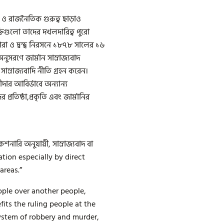
 রাজনৈতিক গুরুত্ব ছাড়াও
ক্তিগুলো তাদের দখলদারিত্ব পুরো
রা ও দ্বন্দ্ব নিরসনে ১৮৭৮ সালের ১৬
ুসরণে জার্মান সাম্রাজ্যবাদ
ন সাম্রাজ্যবাদি নীতি গ্রহন করেন।
গীদার আবির্ভাবে অন্যান্য
 প্রতিষ্ঠা,প্রকৃতি এবং জার্মানির
শনারি অনুযায়ী, সাম্রাজ্যবাদ বা
tion especially by direct
areas.”
eople over another people,
its the ruling people at the
a system of robbery and murder,