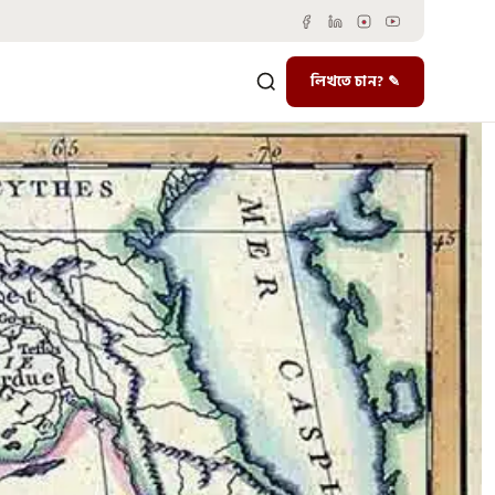
লিখতে চান? ✎