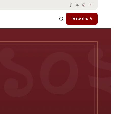
লিখতে চান? ✎