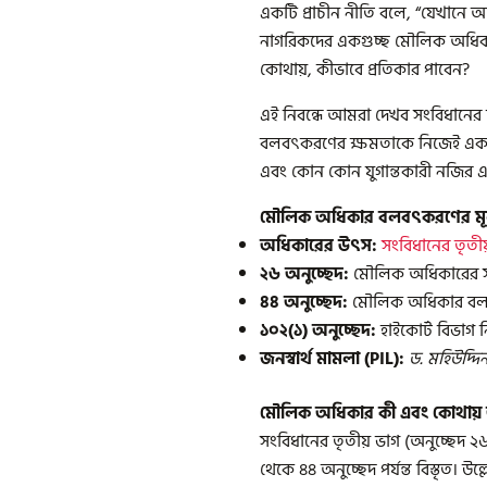
একটি প্রাচীন নীতি বলে, “যেখানে 
নাগরিকদের একগুচ্ছ মৌলিক অধিকার (
কোথায়, কীভাবে প্রতিকার পাবেন?
এই নিবন্ধে আমরা দেখব সংবিধানের 
বলবৎকরণের ক্ষমতাকে নিজেই একটি 
এবং কোন কোন যুগান্তকারী নজির এই ব্
মৌলিক অধিকার বলবৎকরণের মূল
অধিকারের উৎস:
সংবিধানের তৃতীয
২৬ অনুচ্ছেদ:
মৌলিক অধিকারের সঙ্
৪৪ অনুচ্ছেদ:
মৌলিক অধিকার বলব
১০২(১) অনুচ্ছেদ:
হাইকোর্ট বিভাগ 
জনস্বার্থ মামলা (PIL):
ড. মহিউদ্দ
মৌলিক অধিকার কী এবং কোথায়
সংবিধানের তৃতীয় ভাগ (অনুচ্ছেদ 
থেকে ৪৪ অনুচ্ছেদ পর্যন্ত বিস্তৃত। উ