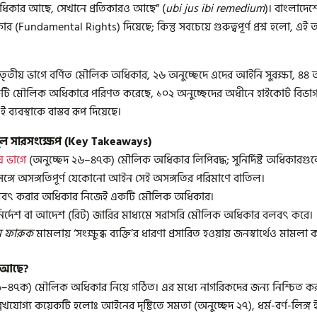
অধিকার আছে, সেখানে প্রতিকারও আছে” (
ubi jus ibi remedium
)। বাংলাদেশ
Fundamental Rights) দিয়েছে; কিন্তু সবচেয়ে গুরুত্বপূর্ণ প্রশ্ন হলো, 
তৃতীয় ভাগে বর্ণিত মৌলিক অধিকার, ২৬ অনুচ্ছেদে এদের আইনি সুরক্ষা, ৪৪ 
মৌলিক অধিকারে পরিণত করেছে, ১০২ অনুচ্ছেদের অধীনে হাইকোর্ট বিভাগ কী
যবস্থাকে বাস্তব রূপ দিয়েছে।
 সারসংক্ষেপ (Key Takeaways)
় ভাগে
(অনুচ্ছেদ ২৬–৪৭ক) মৌলিক অধিকার লিপিবদ্ধ; সুনির্দিষ্ট অধিকারগু
গে অসঙ্গতিপূর্ণ যেকোনো আইন সেই অসঙ্গতির পরিমাণে বাতিল।
ৎ করার অধিকার নিজেই একটি মৌলিক অধিকার।
নির্দেশ বা আদেশ (রিট) জারির মাধ্যমে সরাসরি মৌলিক অধিকার বলবৎ করে।
িন ফারুক
মামলায় ‘সংক্ষুব্ধ ব্যক্তি’র ধারণা প্রসারিত হওয়ায় জনস্বার্থেও মামলা 
 আছে?
২৬–৪৭ক) মৌলিক অধিকার নিয়ে গঠিত। এর মধ্যে নাগরিকদের জন্য নিশ্চিত করা
ল্লেখযোগ্য কয়েকটি হলোঃ আইনের দৃষ্টিতে সমতা (অনুচ্ছেদ ২৭), ধর্ম-বর্ণ-লিঙ্গ ই