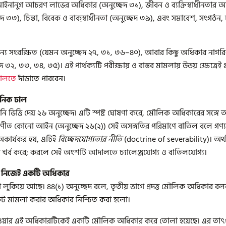
নানুগ আচরণ লাভের অধিকার (অনুচ্ছেদ ৩১), জীবন ও ব্যক্তিস্বাধীনতার অধিক
 ৩৩), চিন্তা, বিবেক ও বাক্‌স্বাধীনতা (অনুচ্ছেদ ৩৯), এবং সমাবেশ, সংগঠন
্য সংরক্ষিত (যেমন অনুচ্ছেদ ২৭, ৩১, ৩৬–৪০), আবার কিছু অধিকার নাগর
েদ ৩২, ৩৩, ৩৪, ৩৫)। এই পার্থক্যটি পরীক্ষায় ও বাস্তব মামলায় উভয় ক্ষেত্রেই গ
ালতে
দাঁড়াতে পারবেন।
ানিক ঢাল
ত্তি দেয় ২৬ অনুচ্ছেদ। এটি স্পষ্ট ঘোষণা করে, মৌলিক অধিকারের সঙ্গে অ
প্রণীত কোনো আইন (অনুচ্ছেদ ২৬(২)) সেই অসঙ্গতির পরিমাণে বাতিল বলে গণ্য 
অকার্যকর হয়, এটিই
বিচ্ছেদযোগ্যতার নীতি
(doctrine of severability)। অ
খর্ব করে; করলে সেই অংশটি আদালতে চ্যালেঞ্জযোগ্য ও বাতিলযোগ্য।
ার নিজেই একটি অধিকার
া লুকিয়ে আছে। ৪৪(১) অনুচ্ছেদ বলে, তৃতীয় ভাগে প্রদত্ত মৌলিক অধিকার ব
নিকট মামলা করার অধিকার নিশ্চিত করা হলো।
চাওয়ার এই অধিকারটিকেই একটি মৌলিক অধিকার করে তোলা হয়েছে। এর তাৎপর্