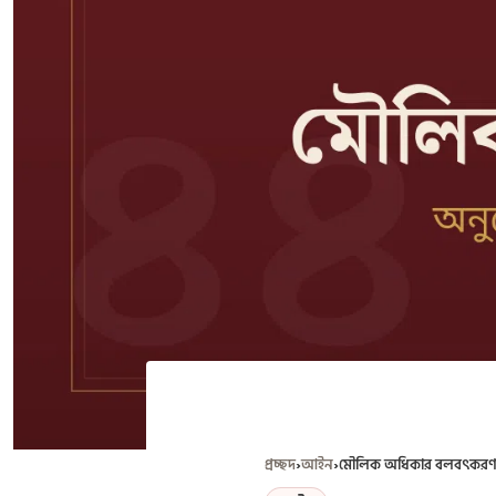
প্রচ্ছদ
›
আইন
›
মৌলিক অধিকার বলবৎকরণঃ অ