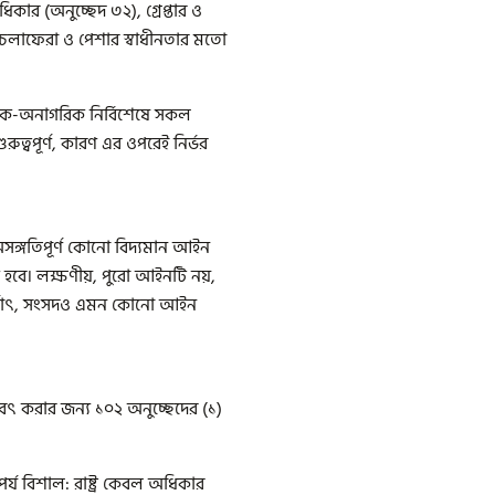
ার (অনুচ্ছেদ ৩২), গ্রেপ্তার ও
, চলাফেরা ও পেশার স্বাধীনতার মতো
িক-অনাগরিক নির্বিশেষে সকল
ুরুত্বপূর্ণ, কারণ এর ওপরেই নির্ভর
সঙ্গতিপূর্ণ কোনো বিদ্যমান আইন
হবে। লক্ষণীয়, পুরো আইনটি নয়,
র্থাৎ, সংসদও এমন কোনো আইন
লবৎ করার জন্য ১০২ অনুচ্ছেদের (১)
য বিশাল: রাষ্ট্র কেবল অধিকার