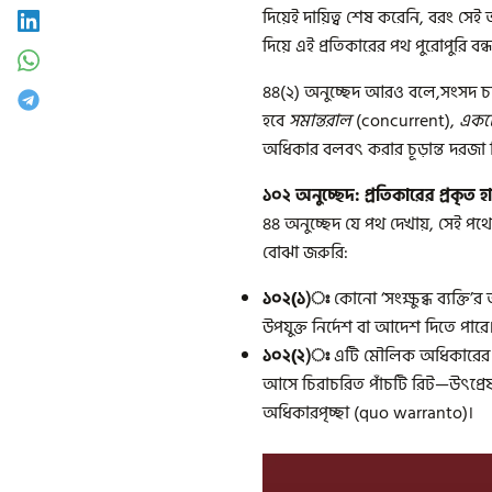
দিয়েই দায়িত্ব শেষ করেনি, বরং
দিয়ে এই প্রতিকারের পথ পুরোপুরি বন্
৪৪(২) অনুচ্ছেদ আরও বলে,সংসদ 
হবে
সমান্তরাল
(concurrent),
একচে
অধিকার বলবৎ করার চূড়ান্ত দরজা 
১০২ অনুচ্ছেদ: প্রতিকারের প্রকৃত হা
৪৪ অনুচ্ছেদ যে পথ দেখায়, সেই পথে
বোঝা জরুরি:
১০২(১)ঃ
কোনো ‘সংক্ষুব্ধ ব্যক্ত
উপযুক্ত নির্দেশ বা আদেশ দিতে প
১০২(২)ঃ
এটি মৌলিক অধিকারের বাই
আসে চিরাচরিত পাঁচটি রিট—উৎপ্রেষণ
অধিকারপৃচ্ছা (quo warranto)।