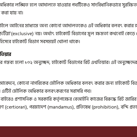
 সেই অধিকার লঙ্ঘিত হলে আদালতে যাওয়ার পথটিকেও সাংবিধানিকভাবে সুরক্
ধ করা যায় না।
চাইলে আইনের মাধ্যমে অন্য কোনো আদালতকেও এই অধিকার বলবৎ করার ক্ষ
টিয়া
(exclusive) নয়। অর্থাৎ হাইকোর্ট বিভাগের মূল ক্ষমতা কখনোই কেড়ে
হিসেবে হাইকোর্ট বিভাগ সবসময়ই খোলা থাকে।
তিয়ার
র গন্তব্য হলো ১০২ অনুচ্ছেদ, হাইকোর্ট বিভাগের রিট এখতিয়ার। এই অনুচ্ছেদের
ি’র আবেদনে, কোনো নাগরিকের মৌলিক অধিকার বলবৎ করার জন্য হাইকোর্ট বিভাগ
ারে। এটিই মৌলিক অধিকার বলবৎকরণের সরাসরি পথ।
রেও প্রশাসনিক ও সরকারি কর্তৃপক্ষের বেআইনি কাজের বিরুদ্ধে রিট জারির ব
 (certiorari), পরমাদেশ (mandamus), প্রতিষেধ (prohibition), বন্দি প্র