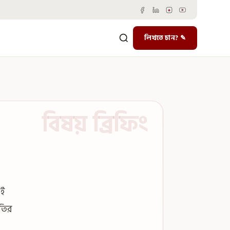
লিখতে চান? ✎
এই
ৃতির