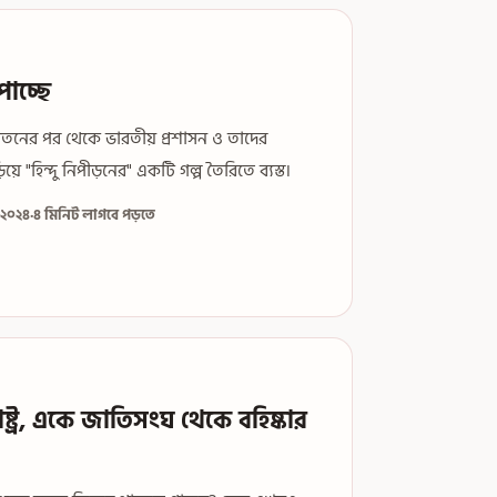
পাচ্ছে
তনের পর থেকে ভারতীয় প্রশাসন ও তাদের
য়ে "হিন্দু নিপীড়নের" একটি গল্প তৈরিতে ব্যস্ত।
, ২০২৪
·
৪ মিনিট লাগবে পড়তে
ষ্ট্র, একে জাতিসংঘ থেকে বহিষ্কার