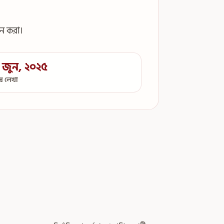
ান করা।
 জুন, ২০২৫
েষ লেখা