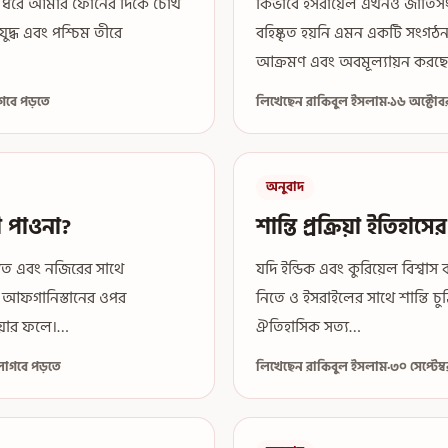
স ধরে আমার ফোনের দিকে চোখ
কিভাবে ইসরায়েল এখনও জাতিসং
দ্ধ এবং পশ্চিম তীরে
বহিষ্কৃত হয়নি এমন একটি সংগঠন
আক্রমণ এবং অবমূল্যায়ন করছে
াগবে পড়তে
লিখেছেন রাকিবুল ইসলাম
·
১৬ অক্টোব
অনুবাদ
 পাওনা?
শান্তি প্রক্রিয়া ইতিহাসে
্গত এবং নজিরের সাথে
যদি ইন্ডিক এবং কুরিয়েল বিশ্বা
যায় আফগানিস্তানের ওপর
নিতে ও ইসরাইলের সাথে শান্তি চু
েয়ার ফলে।…
ঐতিহাসিক সত্য…
লাগবে পড়তে
লিখেছেন রাকিবুল ইসলাম
·
৩০ সেপ্টেম্