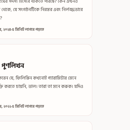
ঘের সদস্য হিসেবে থাকতে পারছে? কেন এখনও
 থেকে, যে সংগঠনটিকে নিরন্তর এবং নির্লজ্জভাবে
?
র, ২০২৪
·
৫ মিনিট লাগবে পড়তে
র পুণর্লিখন
স করেন যে, ফিলিস্তিন কখনোই প্যারামিটার মেনে
ক্তি করতে চায়নি, ভাল। তারা তা মনে করুক। যদিও
বর, ২০২২
·
৫ মিনিট লাগবে পড়তে