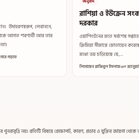
অনুবাদ
রাশিয়া ও ইউক্রেন সং
দরকার
মান। উদাহরণস্বরূপ, লেবাননে,
া থেকে আগত শরণার্থী আর তার
ওয়াশিংটনের মতে সর্বশেষ সপ্তাহে
্যা।
ক্রিমিয়া সীমান্তে মোতায়েন কর
মধ্যে ভয় চড়িয়েছে যে,…
াগবে পড়তে
লিখেছেন রাকিবুল ইসলাম
·
৩০ জানুয়া
নরাবৃত্তি নয়। প্রতিটি বিষয়ে প্রেক্ষাপট, কারণ, প্রভাব ও যুক্তির জায়গা থে