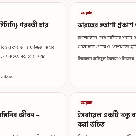
অনুবাদ
িসি) পরবর্তী চার
ভারতের হতাশা প্রকাশ 
বাংলাদেশে শেখ হাসিনার শাসন প
গণমাধ্যম গুজব ও প্রোপাগান্ডা ছড়ি
র বিচার করতে নিয়োজিত বিশ্বের
ে সবচেয়ে বড় চ্যালেঞ্জের
লিখেছেন রাকিবুল ইসলাম
·
৫ ডিসেম্বর
বে পড়তে
অনুবাদ
্তিনির জীবন –
ইসরায়েল একটি দস্যু রা
করা উচিত