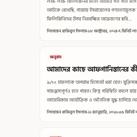
লক্ষ লক্ষ ফিলিস্তিনির মতো আমিও গত সাত মা
আটকে রেখেছি, গাজায় ইসরায়েলের গণহত্যামূলক যু
ফিলিস্তিনিদের উপর নিরবচ্ছিন্ন আক্রমণের ছবি…
লিখেছেন রাকিবুল ইসলাম
·
১৮ অক্টোবর, ২০২৪
·
৭ মিনিট ল
অনুবাদ
আমাদের কাছে আফগানিস্তানের কী
৯/১১ হামলাকে অপরাধ হিসেবেই ধরা যেত। যুক্তিসঙ
সামঞ্জস্যপূর্ণও হতে পারত। কিন্তু পরিস্থিতি বদলে 
আমেরিকার অযৌক্তিক ও অনৈতিক যুদ্ধ চাপিয়ে দ
লিখেছেন রাকিবুল ইসলাম
·
২২ জানুয়ারি, ২০২৩
·
৩৬ মিনিট 