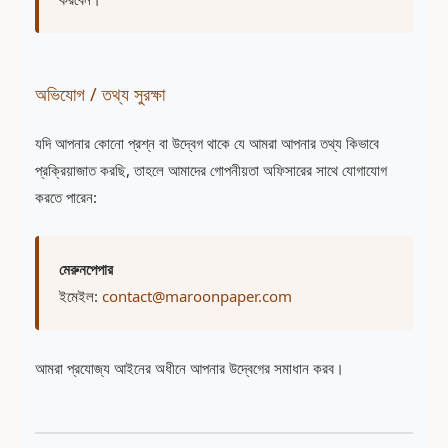
অভিযোগ / তথ্য সুরক্ষা
যদি আপনার কোনো প্রশ্ন বা উদ্বেগ থাকে যে আমরা আপনার তথ্য কিভাবে
প্রক্রিয়াজাত করছি, তাহলে আমাদের গোপনীয়তা অফিসারের সাথে যোগাযোগ
করতে পারেন:
মেরুনপেপার
ইমেইল:
contact@maroonpaper.com
আমরা প্রযোজ্য আইনের অধীনে আপনার উদ্বেগের সমাধান করব।