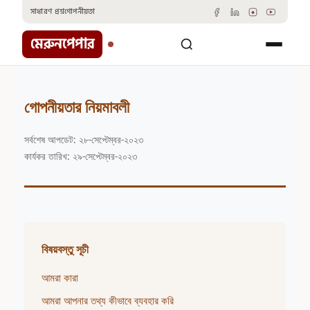
Skip
সাধারণ প্রশ্ন
গোপনীয়তা
to
content
মেরুনপেপার
গোপনীয়তার নিয়মাবলী
সর্বশেষ আপডেট: ২৮-সেপ্টেম্বর-২০২৩
কার্যকর তারিখ: ২৯-সেপ্টেম্বর-২০২৩
বিষয়বস্তু সূচী
আমরা কারা
আমরা আপনার তথ্য কীভাবে ব্যবহার করি