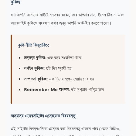
কুকিজ
যদি আপনি আমাদের সাইটে মন্তব্য করেন, তবে আপনার নাম, ইমেল ঠিকানা এবং
ওয়েবসাইট কুকিজে সংরক্ষণ করার জন্য আপনি অপ্ট-ইন করতে পারেন।
কুকি নীতি বিস্তারিত:
মন্তব্য কুকিজ:
এক বছর সংরক্ষিত থাকে
লগইন কুকিজ:
দুই দিন স্থায়ী হয়
সম্পাদনা কুকিজ:
এক দিনের মধ্যে মেয়াদ শেষ হয়
Remember Me অপশন:
দুই সপ্তাহ পর্যন্ত চলে
অন্যান্য ওয়েবসাইটের এম্বেডেড বিষয়বস্তু
এই সাইটের নিবন্ধগুলিতে এম্বেড করা বিষয়বস্তু থাকতে পারে (যেমন ভিডিও,