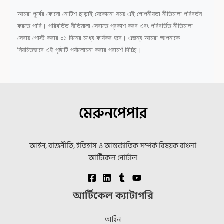
আমরা পূর্বের কোনো নোটিশ ছাড়াই যেকোনো সময় এই গোপনীয়তা নীতিমালা পরিবর্তন
করতে পারি। পরিবর্তিত নীতিমালা সেবাতে প্রকাশ করব এবং পরিবর্তিত নীতিমালা
সেবায় পোস্ট করার ০১ দিনের মধ্যে কার্যকর হবে। এজন্য আমরা আপনাকে
নিয়মিতভাবে এই পৃষ্ঠাটি পর্যালোচনা করার পরামর্শ দিচ্ছি।
মেরুনপেপার
আইন, রাজনীতি, ইতিহাস ও আন্তর্জাতিক সম্পর্ক বিষয়ক বাংলা
আর্টিকেল পোর্টাল
আর্টিকেল ক্যাটাগরি
আইন