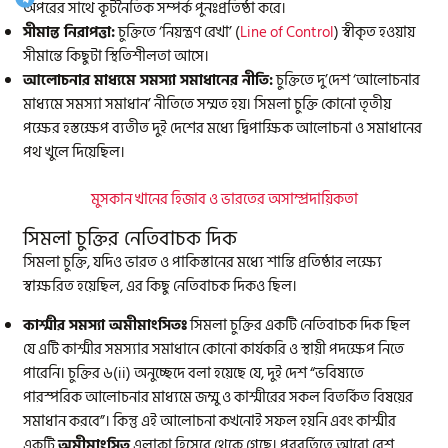
অপরের সাথে কূটনৈতিক সম্পর্ক পুনঃপ্রতিষ্ঠা করে।
সীমান্ত নিরাপত্তা:
চুক্তিতে ‘নিয়ন্ত্রণ রেখা’ (
Line of Control
) স্বীকৃত হওয়ায়
সীমান্তে কিছুটা স্থিতিশীলতা আসে।
আলোচনার মাধ্যমে সমস্যা সমাধানের নীতি:
চুক্তিতে দু’দেশ ‘আলোচনার
মাধ্যমে সমস্যা সমাধান’ নীতিতে সম্মত হয়। সিমলা চুক্তি কোনো তৃতীয়
পক্ষের হস্তক্ষেপ ব্যতীত দুই দেশের মধ্যে দ্বিপাক্ষিক আলোচনা ও সমাধানের
পথ খুলে দিয়েছিল।
মুসকান খানের হিজাব ও ভারতের অসাম্প্রদায়িকতা
সিমলা চুক্তির নেতিবাচক দিক
সিমলা চুক্তি, যদিও ভারত ও পাকিস্তানের মধ্যে শান্তি প্রতিষ্ঠার লক্ষ্যে
স্বাক্ষরিত হয়েছিল, এর কিছু নেতিবাচক দিকও ছিল।
কাশ্মীর সমস্যা অমীমাংসি
তঃ
সিমলা চুক্তির একটি নেতিবাচক দিক ছিল
যে এটি কাশ্মীর সমস্যার সমাধানে কোনো কার্যকরি ও স্থায়ী পদক্ষেপ নিতে
পারেনি। চুক্তির ৬(ii) অনুচ্ছেদে বলা হয়েছে যে, দুই দেশ “ভবিষ্যতে
পারস্পরিক আলোচনার মাধ্যমে জম্মু ও কাশ্মীরের সকল বিতর্কিত বিষয়ের
সমাধান করবে”। কিন্তু এই আলোচনা কখনোই সফল হয়নি এবং কাশ্মীর
একটি
অমীমাংসিত
এলাকা হিসেবে থেকে গেছে। পরবর্তিতে আরো বেশ