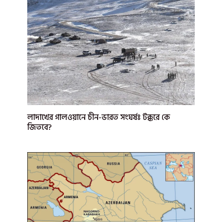
লাদাখের গালওয়ানে চীন-ভারত সংঘর্ষঃ টক্করে কে
জিতবে?