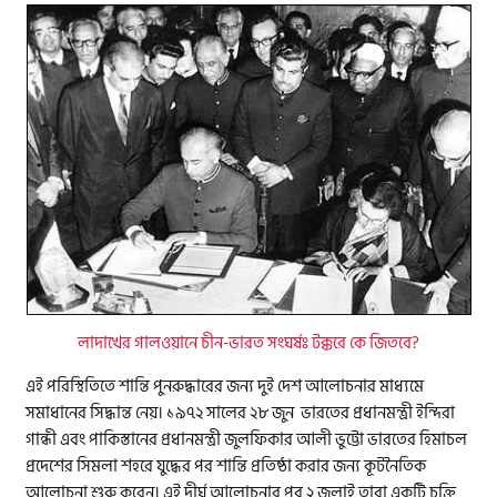
লাদাখের গালওয়ানে চীন-ভারত সংঘর্ষঃ টক্করে কে জিতবে?
এই পরিস্থিতিতে শান্তি পুনরুদ্ধারের জন্য দুই দেশ আলোচনার মাধ্যমে
সমাধানের সিদ্ধান্ত নেয়। ১৯৭২ সালের ২৮ জুন ভারতের প্রধানমন্ত্রী ইন্দিরা
গান্ধী এবং পাকিস্তানের প্রধানমন্ত্রী জুলফিকার আলী ভুট্টো ভারতের হিমাচল
প্রদেশের সিমলা শহরে যুদ্ধের পর শান্তি প্রতিষ্ঠা করার জন্য কূটনৈতিক
আলোচনা শুরু করেন। এই দীর্ঘ আলোচনার পর ২ জুলাই তারা একটি চুক্তি