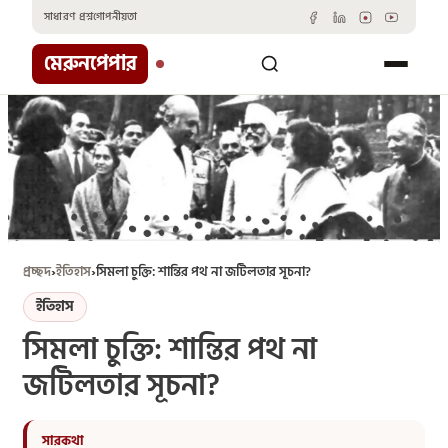
Skip
সাধারণ প্রশ্ন
গোপনীয়তা
to
content
মেরুনপেপার
প্রচ্ছদ
›
ইতিহাস
›
সিমলা চুক্তি: শান্তির পথ না জটিলতার সূচনা?
ইতিহাস
সিমলা চুক্তি: শান্তির পথ না
জটিলতার সূচনা?