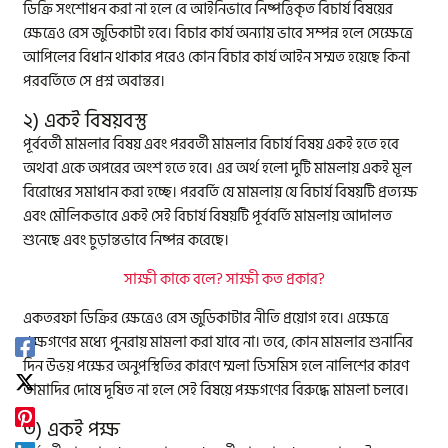
ডিক্রি সংশোধন করা না হলে বে আইনিভাবে নিষ্পত্তিকৃত বিচার্য বিষয়ের
ক্ষেত্রেও রেস জুডিকাটা হবে। বিচার কার্য অন্যায় ভাবে সম্পন্ন হলে সেক্ষেত্রে
আপিলের বিধান থাকার পরেও কোন বিচার কার্য আইন সম্মত হয়েছে কিনা
পরবর্তিতে সে প্রশ্ন অবান্তর।
২) একই বিষয়বস্তু
পূর্ববর্তী মামলার বিষয় এবং পরবর্তী মামলার বিচার্য বিষয় একই হতে হবে
অথবা একে অপরের অংশ হতে হবে। এর অর্থ হলো দুটি মামলায় একই মূল
বিরোধের সমাধান করা হচ্ছে। পরবর্তি যে মামলায় যে বিচার্য বিষয়টি প্রত্যক্ষ
এবং মৌলিকভাবে একই সেই বিচার্য বিষয়টি পূর্ববর্তি মামলায় আদালত
শুনেছে এবং চুড়ান্তভাবে নিষ্পন্ন করেছে।
সাক্ষী কাকে বলে? সাক্ষী কত প্রকার?
একতরফা ডিক্রির ক্ষেত্রেও রেস জুডিকাটার নীতি প্রয়োগ হবে। এক্ষেত্রে
পক্ষগণের মধ্যে পুনরায় মামলা করা যাবে না। তবে, কোন মামলার শুনানির
দিন উভয় পক্ষের অনুপস্থিতির কারণে ম্মলা ডিসমিস হলে নালিশের কারণ
তামাদির দোষে দূষিত না হলে সেই বিষয়ে পক্ষগণের বিরুদ্ধে মামলা চলবে।
৩) একই পক্ষ