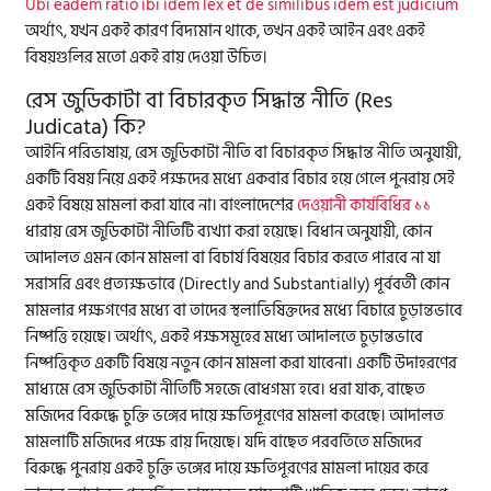
Ubi eadem ratio ibi idem lex et de similibus idem est judicium
অর্থাৎ, যখন একই কারণ বিদ্যমান থাকে, তখন একই আইন এবং একই
বিষয়গুলির মতো একই রায় দেওয়া উচিত।
রেস জুডিকাটা বা বিচারকৃত সিদ্ধান্ত নীতি (Res
Judicata) কি?
আইনি পরিভাষায়, রেস জুডিকাটা নীতি বা বিচারকৃত সিদ্ধান্ত নীতি অনুযায়ী,
একটি বিষয় নিয়ে একই পক্ষদের মধ্যে একবার বিচার হয়ে গেলে পুনরায় সেই
একই বিষয়ে মামলা করা যাবে না। বাংলাদেশের
দেওয়ানী কার্যবিধির ১১
ধারায় রেস জুডিকাটা নীতিটি ব্যখ্যা করা হয়েছে। বিধান অনুযায়ী, কোন
আদালত এমন কোন মামলা বা বিচার্য বিষয়ের বিচার করতে পারবে না যা
সরাসরি এবং প্রত্যক্ষভাবে (Directly and Substantially) পূর্ববর্তী কোন
মামলার পক্ষগণের মধ্যে বা তাদের স্থলাভিষিক্তদের মধ্যে বিচারে চুড়ান্তভাবে
নিষ্পত্তি হয়েছে। অর্থাৎ, একই পক্ষসমূহের মধ্যে আদালতে চুড়ান্তভাবে
নিষ্পত্তিকৃত একটি বিষয়ে নতুন কোন মামলা করা যাবেনা। একটি উদাহরণের
মাধ্যমে রেস জুডিকাটা নীতিটি সহজে বোধগম্য হবে। ধরা যাক, বাছেত
মজিদের বিরুদ্ধে চুক্তি ভঙ্গের দায়ে ক্ষতিপূরণের মামলা করেছে। আদালত
মামলাটি মজিদের পক্ষে রায় দিয়েছে। যদি বাছেত পরবর্তিতে মজিদের
বিরুদ্ধে পুনরায় একই চুক্তি ভঙ্গের দায়ে ক্ষতিপূরণের মামলা দায়ের করে