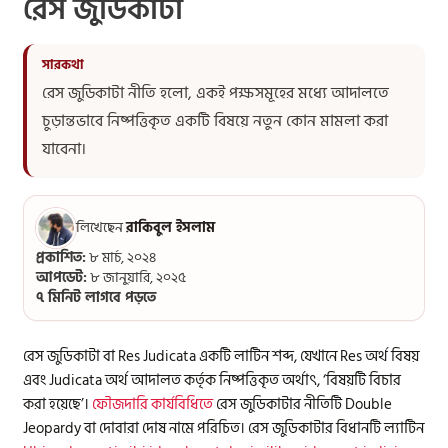
রেস জুডিকাটা
রেস জুডিকাটা নীতি হলো, একই পক্ষসমূহের মধ্যে আদালতে
চুড়ান্তভাবে নিষ্পত্তিকৃত একটি বিষয়ে নতুন কোন মামলা করা
যাবেনা।
লিখেছেন
রাকিবুল ইসলাম
প্রকাশিত:
৮ মার্চ, ২০২৪
আপডেট:
৮ জানুয়ারি, ২০২৫
৭ মিনিট লাগবে পড়তে
রেস জুডিকাটা বা Res Judicata একটি লাটিন শব্দ, যেখানে Res অর্থ বিষয়
এবং Judicata অর্থ আদালত কর্তৃক নিষ্পত্তিকৃত অর্থাৎ, ‘বিষয়টি বিচার
করা হয়েছে’।
ফৌজদারি কার্যবিধিতে
রেস জুডিকাটার নীতিটি Double
Jeopardy বা দোবারা দোষ নামে পরিচিত। রেস জুডিকাটার বিধানটি ল্যাটিন