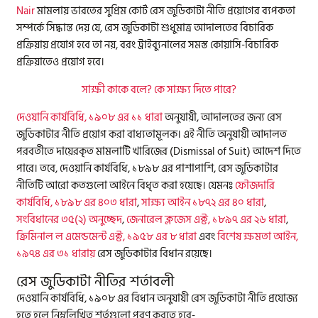
Nair
মামলায় ভারতের সুপ্রিম কোর্ট রেস জুডিকাটা নীতি প্রয়োগের ব্যপকতা
সম্পর্কে সিদ্ধান্ত দেয় যে, রেস জুডিকাটা শুধুমাত্র আদালতের বিচারিক
প্রক্রিয়ায় প্রযোগ হবে তা নয়, বরং ট্রাইব্যুনালের সমস্ত কোয়াসি-বিচারিক
প্রক্রিয়াতেও প্রয়োগ হবে।
সাক্ষী কাকে বলে? কে সাক্ষ্য দিতে পারে?
দেওয়ানি কার্যবিধি, ১৯০৮ এর ১১ ধারা
অনুযায়ী, আদালতের জন্য রেস
জুডিকাটার নীতি প্রয়োগ করা বাধ্যতামূলক। এই নীতি অনুযায়ী আদালত
পরবর্তীতে দায়েরকৃত মামলাটি খারিজের (Dismissal of Suit) আদেশ দিতে
পারে। তবে, দেওয়ানি কার্যবিধি, ১৮৯৮ এর পাশাপাশি, রেস জুডিকাটার
নীতিটি আরো কতগুলো আইনে বিধৃত করা হয়েছে। যেমনঃ
ফৌজদারি
কার্যবিধি, ১৮৯৮ এর ৪০৩ ধারা
,
সাক্ষ্য আইন ১৮৭২ এর ৪০ ধারা
,
সংবিধানের ৩৫(২) অনুচ্ছেদ
,
জেনারেল ক্লজেস এক্ট, ১৮৯৭ এর ২৬ ধারা
,
ক্রিমিনাল ল এমেন্ডমেন্ট এক্ট, ১৯৫৮ এর ৮ ধারা
এবং
বিশেষ ক্ষমতা আইন,
১৯৭৪ এর ৩১ ধারায়
রেস জুডিকাটার বিধান রয়েছে।
রেস জুডিকাটা নীতির শর্তাবলী
দেওয়ানি কার্যবিধি, ১৯০৮ এর বিধান অনুযায়ী রেস জুডিকাটা নীতি প্রযোজ্য
হতে হলে নিম্নলিখিত শর্তগুলো পূরণ করতে হবে-