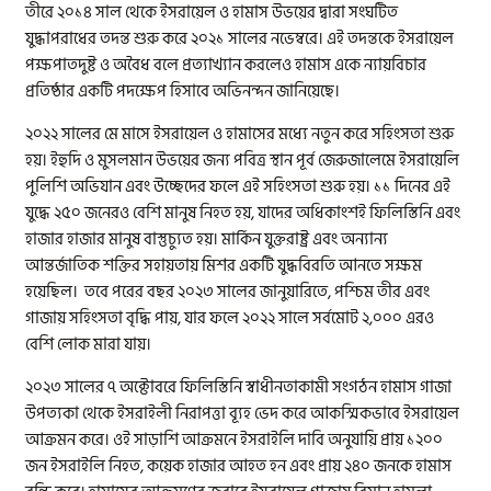
তীরে ২০১৪ সাল থেকে ইসরায়েল ও হামাস উভয়ের দ্বারা সংঘটিত
যুদ্ধাপরাধের তদন্ত শুরু করে ২০২১ সালের নভেম্বরে। এই তদন্তকে ইসরায়েল
পক্ষপাতদুষ্ট ও অবৈধ বলে প্রত্যাখ্যান করলেও হামাস একে ন্যায়বিচার
প্রতিষ্ঠার একটি পদক্ষেপ হিসাবে অভিনন্দন জানিয়েছে।
২০২২ সালের মে মাসে ইসরায়েল ও হামাসের মধ্যে নতুন করে সহিংসতা শুরু
হয়। ইহুদি ও মুসলমান উভয়ের জন্য পবিত্র স্থান পূর্ব জেরুজালেমে ইসরায়েলি
পুলিশি অভিযান এবং উচ্ছেদের ফলে এই সহিংসতা শুরু হয়। ১১ দিনের এই
যুদ্ধে ২৫০ জনেরও বেশি মানুষ নিহত হয়, যাদের অধিকাংশই ফিলিস্তিনি এবং
হাজার হাজার মানুষ বাস্তুচ্যুত হয়। মার্কিন যুক্তরাষ্ট্র এবং অন্যান্য
আন্তর্জাতিক শক্তির সহায়তায় মিশর একটি যুদ্ধবিরতি আনতে সক্ষম
হয়েছিল। তবে পরের বছর ২০২৩ সালের জানুয়ারিতে, পশ্চিম তীর এবং
গাজায় সহিংসতা বৃদ্ধি পায়, যার ফলে ২০২২ সালে সর্বমোট ২,০০০ এরও
বেশি লোক মারা যায়।
২০২৩ সালের ৭ অক্টোবরে ফিলিস্তিনি স্বাধীনতাকামী সংগঠন হামাস গাজা
উপত্যকা থেকে ইসরাইলী নিরাপত্তা ব্যূহ ভেদ করে আকস্মিকভাবে ইসরায়েল
আক্রমন করে। ওই সাড়াশি আক্রমনে ইসরাইলি দাবি অনুযায়ি প্রায় ১২০০
জন ইসরাইলি নিহত, কয়েক হাজার আহত হন এবং প্রায় ২৪০ জনকে হামাস