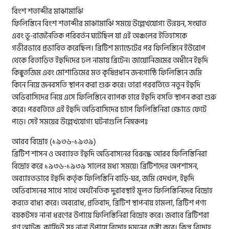
বিংশ শতাব্দীর মাঝামাঝি
ফিলিস্তিনে বিংশ শতাব্দীর মাঝামাঝি সময়ে উল্লেখযোগ্য উন্নয়ন, সংঘাত
এবং ভূ-রাজনৈতিক পরিবর্তন ঘটেছিল যা এই অঞ্চলের ইতিহাসকে
গভীরভাবে প্রভাবিত করেছিল। ব্রিটিশ ম্যান্ডেটের পর ফিলিস্তিনে ইউরোপ
থেকে বিতাড়িত ইহুদিদের ঢল নামায় ব্রিটেন। জায়োনিজমের অধীনে ইহুদি
কিব্বুতজিম এবং মোশাভিমের মত কৃষিপ্রধান জনগোষ্ঠি ফিলিস্তিনে জমি
কিনে নিয়ে জনবসতি স্থাপন করা শুরু করে। তারা পরবর্তিতে নতুন ইহুদি
অভিবাসিদের নিয়ে এসে ফিলিস্তিনে ব্যাপক হারে ইহুদি বসতি স্থাপন করা শুরু
করে। পরবর্তিতে এই ইহুদি অভিবাসিদের চাপে ফিলিস্তিনিরা ক্ষোভে ফেটে
পড়ে। সেই সময়ের উল্লেখযোগ্য ঘটনাগুলি নিম্নরূপঃ
আরব বিদ্রোহ (১৯৩৬-১৯৩৯)
ব্রিটিশ শাসন ও অব্যাহত ইহুদি অভিবাসনের বিরুদ্ধে আরব ফিলিস্তিনিরা
বিদ্রোহ করে ১৯৩৬-১৯৩৯ সালের মধ্য সময়ে। ব্রিটিশদের অপশাসন,
অব্যাহতভাবে ইহুদি কর্তৃক ফিলিস্তিনি বাড়ি-ঘর, জমি বেদখল, ইহুদি
অভিবাসনের সাথে সাথে অর্থনৈতিক দুরাবস্থাই মূলত ফিলিস্তিনিদের বিদ্রোহ
করতে বাধ্য করে। অবরোধ, প্রতিবাদ, ব্রিটিশ স্থাপনায় হামলা, ব্রিটিশ পণ্য
বয়কটসহ নানা ধরণের উপায়ে ফিলিস্তিনিরা বিদ্রোহ করে। জবাবে ব্রিটিশরা
গণ আটক, কার্ফিউ সহ নানা উপায়ে বিদ্রোহ দমনের চেষ্টা করে। কিন্তু বিদ্রোহ