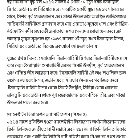
ছয় দিনব্যাপী যুদ্ধ হল ১৯৬৭ সালের ৫ থেকে ১০ জুন পর্যন্ত ইসরায়েল,
মিশর, জর্ডান এবং সিরিয়ার মধ্যে সংঘটিত একটি যুদ্ধ। ১৯৬৭ সালের মে
মাসে, মিশর পূর্ব জেরুজালেম এবং গাজা উপত্যকায় অবস্থিত জাতিসংঘের
শান্তিরক্ষী বাহিনীকে প্রত্যাহার করে নেয়।এছাড়াও সুয়েজ খাল এবং টাইগ্রিস-
ইউফ্রেটিস নদীর মধ্যবর্তী এলাকায় মিশর সৈন্যদের মোতায়েন করে। এই
অবস্থায় যুদ্ধের সূত্রপাত হয় ১৯৬৭ সালের ৫ই জুন, যখন ইসরায়েল মিশর,
সিরিয়া এবং জর্ডানের বিরুদ্ধে একযোগে আক্রমণ চালায়।
যুদ্ধের প্রথম দিনেই, ইসরায়েলি বিমান বাহিনী মিশরের বিমানবাহিনীকে ধ্বংস
করে দেয়। ইসরায়েলি সেনাবাহিনী এরপর সিনাই উপদ্বীপ, পূর্ব জেরুজালেম
এবং পশ্চিম তীর আক্রমণ করে। ইসরায়েলি বাহিনী এই অঞ্চলগুলিতে দ্রুত
অগ্রসর হয় এবং মিশর, জর্ডান এবং সিরিয়ার সৈন্যদের পরাজিত করে।
ইসরায়েলি বাহিনী মিশর থেকে সিনাই উপদ্বীপ, সিরিয়া থেকে গোলান
মালভূমি এবং জর্ডান থেকে পূর্ব জেরুজালেম এবং পশ্চিম তীর, এবং গাজা
উপত্যকা দখল করে নেয়।
প্যালেস্টাইন লিবারেশন অর্গানাইজেশন (পিএলও)
১৯৬৪ সালে প্রতিষ্ঠিত হওয়া প্যালেস্টাইন লিবারেশন অর্গানাইজেশন হলো
ফিলিস্তিনিদের জাতীয়তাবাদী জোট। এর লক্ষ্য হলো ফিলিস্তিনি অধিকার
পুনরুদ্ধার এবং একটি ফিলিস্তিনি রাষ্ট্র প্রতিষ্ঠা করা। পিএলওর প্রথম প্রধান