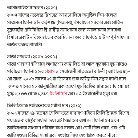
আনাপোলিস সম্মেলন (২০০৭)
২০০৭ সালের নভেম্বরে মিশরের আনাপোলিসে অনুষ্ঠিত তিন-পক্ষের
সম্মেলনে ফিলিস্তিনি কর্তৃপক্ষ (পিএলও), ইসরায়েল সরকার এবং মার্কিন
যুক্তরাষ্ট্রের প্রতিনিধিরা দ্বি-রাষ্ট্রীয় সমাধানের জন্য আলোচনার রূপরেখা
হিসাবে একটি নথিতে স্বাক্ষর করেছিলেন। তবে শেষপর্যন্ত এটি সম্পূর্ণ সাফল্য
অর্জন করতে পারেনি।
গাজা গণহত্যা (২০০৮-২০০৯)
গাজা গণহত্যা ইতিহাসে অপারেশন কাস্ট লিড বা আল ফুরকান যুদ্ধ নামেও
পরিচিত। ফিলিস্তিনের
হামাস
ও ইসরায়েলী প্রতিরক্ষা বাহিনী ( আইডিএফ)–
এর মধ্যে ২০০৮ সালের ২৭ যা ডিসেম্বর শুরু হযইয়ে তিন সপ্তাহ ব্যাপী চলে
২০০৯ সালের ১৮ জানুয়ারীতে এক তরফা যুদ্ধবিরতির মাধ্যমে শেষ হয়। এই
যুদ্ধে ১,১৬৬ থেকে ১,৪১৭
ফিলিস্তিনি
এবং ১৩ ইসরায়েলীর মৃত্যু হয়।
ফিলিস্তিনকে পর্যবেক্ষকের মর্যাদা দান (২০১২)
২০১২ সালের ২৯ নভেম্বর জাতিসংঘের সাধারণ পরিষদ ফিলিস্তিনকে ‘বিশেষ
পর্যবেক্ষক রাষ্ট্রের’ মর্যাদা দেয়। এই সিদ্ধান্তের অর্থ হল ফিলিস্তিন এখন
জাতিসংঘের সাধারণ পরিষদে কথা বলতে এবং ভোট দিতে পারে, এবং এটি
জাতিসংঘের বিভিন্ন সংস্থা এবং সংস্থাগুলিতে অংশগ্রহণ করতে পারে।