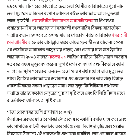
১৯২৯ সালে মিশরের কায়রোতে জন্ম নেয়া ইয়াসীর আরাফাতের পুরো নাম
হলো মুহাম্মদ আবদেল রহমান আব্দেল রউফ আরাফাত আল-কুদওয়া
আল-হুসেইনী।
প্যালেস্টাইন লিবারেশন অর্গানাইজেশন
বা পিএলওর
চেয়ারম্যান হিসাবে আরাফাত ইসরায়েলী দখলদারির বিরুদ্ধে সারাজীবন
সংগ্রাম করেন। ২০০২ হতে ২০০৪ সালের শেষভাগ পর্যন্ত আরাফাত
ইসরাইলী
সেনাবাহিনীর
হাতে তার রামাল্লার দপ্তরে কার্যত গৃহবন্দী হয়ে থাকেন। ২০০৪
এর শেষদিকে আরাফাত অসুস্থ হয়ে পড়েন, এবং কোমায় চলে যান ইয়াসির
আরাফাত। ২০০৪ সালের
নভেম্বর ১১
তারিখে প্যারিসে চিকিৎসারত অবস্থায়
৭৫ বছর বয়সে মৃত্যুবরণ করেন। সুস্পষ্ট কোন কারণ তাতক্ষণিকভাবে জানা
না গেলেও সুইস গবেষকরা বলছেন তেজস্ক্রিয় পদার্থ প্রয়োগে তার মৃত্যু হতে
পারে। ইয়াসির আরাফাতের দেহাবশেষ-এর গবেষণার পর তার হাড়ে বিষাক্ত
পোলোনিয়ামের সন্ধান পেয়েছেন তারা। তার মৃত্যু ফিলিস্তিনের স্বাধীনতা
সংগ্রামে মারাত্মকভাবে নেতৃত্বের শূন্যতা সৃষ্টি করে এবং ফিলিস্তিনিদের মধ্যে
রাজনৈতিক অনিশ্চয়তা সৃষ্টি করে।
গাজা থেকে ইসরায়েলি প্রত্যাহার (২০০৫)
ইসরায়েল একতরফাভাবে গাজা উপত্যকায় বে-আইনি বসতি ধ্বংস করে এবং
তার সামরিক বাহিনী প্রত্যাহার করে সরিয়ে নেয়। নিরাপত্তা বৃদ্ধি এবং সংঘাত
নিরসনের উদ্দেশ্যে এই পদক্ষেপটি গ্রহণ করা হয়েছিল, তবে এর ফলে গাজায়