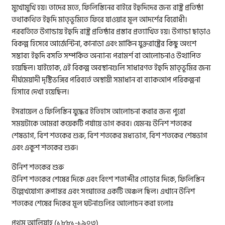
মুখোমুখি হয়। তাদের মতে, ফিলিস্তিনের বাইরে ইহুদিদের জন্য রাষ্ট্র প্রতিষ্ঠা
তথাকথিত ইহুদি মাতৃভূমিতে ফিরে যাওয়ার মূল আদর্শের বিরোধী।
পরবর্তিতে উগান্ডায় ইহুদি রাষ্ট্র প্রতিষ্ঠার প্রস্তাব প্রত্যাখিত হয়। উগান্ডা ছাড়াও
বিকল্প হিসেবে আর্জেন্টিনা, কানাডা এবং মার্কিন যুক্তরাষ্ট্রের কিছু অংশে
সম্ভাব্য ইহুদি বসতি সম্পর্কিত অন্যান্য পরামর্শ বা আলোচনাও উত্থাপিত
হয়েছিল। যাইহোক, এই বিকল্প অবস্থানগুলি সাধারণত ইহুদি মাতৃভূমির জন্য
দীর্ঘমেয়াদী দৃষ্টিভঙ্গির পরিবর্তে অস্থায়ী সমাধান বা ব্যাকআপ পরিকল্পনা
হিসাবে দেখা হয়েছিল।
ইসরায়েল ও ফিলিস্তিন যুদ্ধের ইতিহাস আলোচনা করার জন্য পুরো
সময়টাকে আমরা কয়েকটি পর্যায়ে ভাগ করব। যেমনঃ উনিশ শতকের
শেষভাগ, বিশ শতকের শুরু, বিশ শতকের মধ্যভাগ, বিশ শতকের শেষভাগ
এবং একুশ শতকের শুরু।
উনিশ শতকের শুরু
উনিশ শতকের শেষের দিকে এবং বিংশ শতাব্দীর গোড়ার দিকে, ফিলিস্তিন
উল্লেখযোগ্য রূপান্তর এবং সংঘাতের একটি অঞ্চল ছিল। এখানে উনিশ
শতকের শেষের দিকের মূল ঘটনাগুলির আলোচন করা হলোঃ
প্রথম আলিয়াহ (১৮৮১-১৯০৩)