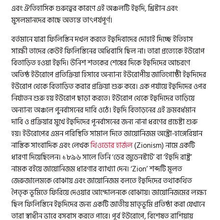
এবং ঐতিহাসিক গুরুত্বের কারণে এই অঞ্চলটি ইহুদি, খ্রিস্টান এবং
মুসলমানদের কাছে অত্যন্ত তাৎপর্যপূর্ণ।
বর্তমানে যারা ফিলিস্তিন দখল করতে ইহুদিবাদের দোহাই দিচ্ছে ইতিহাস
সাক্ষী তাদের কেউই ফিলিস্তিনের অধিবাসি ছিল না। তারা প্রত্যেকে ইউরোপ
বিতাড়িত হওয়া ইহুদি। উনিশ শতকের শেষের দিকে ইহুদিদের আচরণে
অতিষ্ঠ ইউরোপে প্রতিক্রিয়া হিসাবে অন্যান্য ইউরোপীয় জাতিগোষ্ঠী ইহুদিদের
ইউরোপ থেকে বিতাড়িত করার প্রক্রিয়া শুরু করে। এক পর্যায়ে ইহুদিদের ওপর
নির্যাতন শুরু হয় ইউরোপ ছাড়া করতে। ইউরোপ থেকে ইহুদিদের তাড়িয়ে
অন্যান্য অঞ্চলে পুনর্বাসনের দাবি ওঠে। ইহুদি বিতাড়নের এই ক্রমবর্ধমান
দাবি ও প্রক্রিয়ার মুখে ইহুদিদের পূনর্বাসনের জন্য নানা ধরণের প্রচেষ্টা শুরু
হয়। ইউরোপের এমন পরিস্থিতি সামাল দিতে জায়োনিজম অস্ট্রো-হাঙ্গেরিয়ান
নাস্তিক সাংবাদিক এবং লেখক
থিওডোর হার্জল
(Zionism) নামে একটি
ধারণা দিয়েছিলেন। ১৮৯৬ সালে তিনি ‘ডের জুডেনস্টাট’ বা ‘ইহুদি রাষ্ট্র’
নামক বইয়ে জায়োনিজম ধারণার ব্যাখ্যা দেন। ‘Zion’ শব্দটি মূলত
জেরুজালেমকে বোঝায় এবং জায়োনিজম বলতে ইহুদিদের তথাকথিত
পৈতৃক ভূমিতে ফিরিয়ে দেওয়ার আন্দোলনকে বোঝায়। জায়োনিজমের লক্ষ্য
ছিল ফিলিস্তিনে ইহুদিদের জন্য একটি জাতীয় মাতৃভূমি প্রতিষ্ঠা করা যেখানে
তারা স্বাধীন ভাবে বসবাস করতে পারে। পূর্ব ইউরোপে, বিশেষত রাশিয়ায়