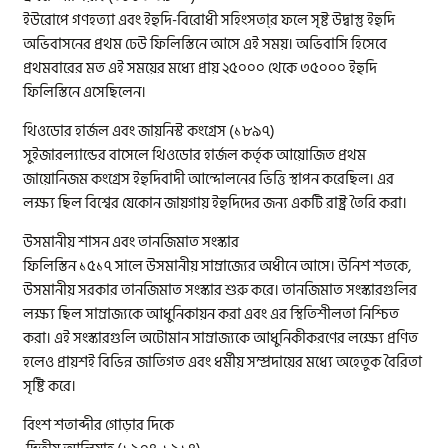
ইউরোপে গণহত্যা এবং ইহুদি-বিরোধী সহিংসতা্র ফলে সৃষ্ট উদ্বাস্তু ইহুদি
অভিবাসনের প্রথম ঢেউ ফিলিস্তিনে আসে এই সময়। অভিবাসি হিসেবে
প্রথমবারের মত এই সময়ের মধ্যে প্রায় ২৫০০০ থেকে ৩৫০০০ ইহুদি
ফিলিস্তিনে এসেছিলেন।
থিওডোর হার্জল এবং জায়নিস্ট কংগ্রেস (১৮৯৭)
সুইজারল্যান্ডের বাসেলে থিওডোর হার্জল কর্তৃক আয়োজিত প্রথম
জায়োনিজম কংগ্রেস ইহুদিবাদী আন্দোলনের ভিত্তি স্থাপন করেছিল। এর
লক্ষ্য ছিল বিশ্বের যেকোন জায়গায় ইহুদিদের জন্য একটি রাষ্ট্র তৈরি করা।
উসমানীয় শাসন এবং তানজিমাত সংস্কার
ফিলিস্তিন ১৫১৭ সালে উসমানীয় সাম্রাজ্যের অধীনে আসে। উনিশ শতকে,
উসমানীয় সরকার তানজিমাত সংস্কার শুরু করে। তানজিমাত সংস্কারগুলির
লক্ষ্য ছিল সাম্রাজ্যকে আধুনিকায়ন করা এবং এর স্থিতিশীলতা নিশ্চিত
করা। এই সংস্কারগুলি অটোমান সাম্রাজ্যকে আধুনিকীকরণের লক্ষ্যে প্রণিত
হলেও প্রায়শই বিভিন্ন জাতিগত এবং ধর্মীয় সম্প্রদায়ের মধ্যে অহেতুক বৈরিতা
সৃষ্টি করে।
বিংশ শতাব্দীর গোড়ার দিকে