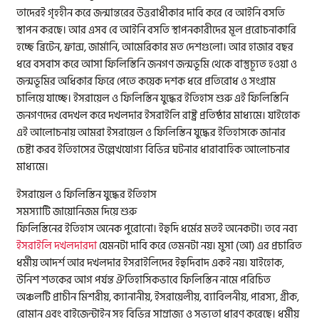
তাদেরই গৃহহীন করে জন্মান্তরের উত্তরাধীকার দাবি করে বে আইনি বসতি
স্থাপন করছে। আর এসব বে আইনি বসতি স্থাপনকারীদের মূল প্ররোচনাকারি
হচ্ছে ব্রিটেন, ফ্রান্স, জার্মানি, আমেরিকার মত দেশগুলো। আর হাজার বছর
ধরে বসবাস করে আসা ফিলিস্তিনি জনগণ জন্মভূমি থেকে বাস্তুচ্যূত হওয়া ও
জন্মভূমির অধিকার ফিরে পেতে কয়েক দশক ধরে প্রতিরোধ ও সংগ্রাম
চালিয়ে যাচ্ছে। ইসরায়েল ও ফিলিস্তিন যুদ্ধের ইতিহাস শুরু এই ফিলিস্তিনি
জনগণদের বেদখল করে দখলদার ইসরাইলি রাষ্ট্র প্রতিষ্ঠার মাধ্যমে। যাইহোক
এই আলোচনায় আমরা ইসরায়েল ও ফিলিস্তিন যুদ্ধের ইতিহাসকে জানার
চেষ্টা করব ইতিহাসের উল্লেখযোগ্য বিভিন্ন ঘটনার ধারাবাহিক আলোচনার
মাধ্যমে।
ইসরায়েল ও ফিলিস্তিন যুদ্ধের ইতিহাস
সমস্যাটি জায়োনিজম দিয়ে শুরু
ফিলিস্তিনের ইতিহাস অনেক পুরোনো। ইহুদি ধর্মের মতই অনেকটা। তবে নব্য
ইসরাইলি দখলদারদা
যেমনটা দাবি করে তেমনটা নয়। মুসা (আ) এর প্রচারিত
ধর্মীয় আদর্শ আর দখলদার ইসরাইলিদের ইহুদিবাদ একই নয়। যাইহোক,
উনিশ শতকের আগ পর্যন্ত ঐতিহাসিকভাবে ফিলিস্তিন নামে পরিচিত
অঞ্চলটি প্রাচীন মিশরীয়, ক্যানানীয়, ইসরায়েলীয়, ব্যাবিলনীয়, পারস্য, গ্রীক,
রোমান এবং বাইজেন্টাইন সহ বিভিন্ন সাম্রাজ্য ও সভ্যতা ধারণ করেছে। ধর্মীয়