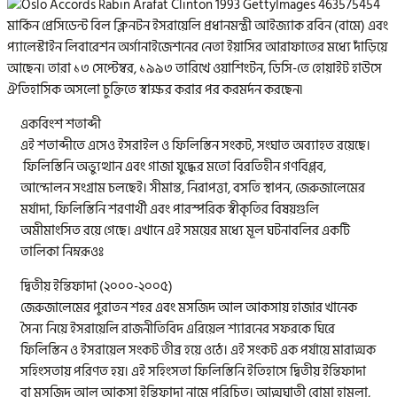
মার্কিন প্রেসিডেন্ট বিল ক্লিনটন ইসরায়েলি প্রধানমন্ত্রী আইজ্যাক রবিন (বামে) এবং
প্যালেস্টাইন লিবারেশন অর্গানাইজেশনের নেতা ইয়াসির আরাফাতের মধ্যে দাঁড়িয়ে
আছেন। তারা ১৩ সেপ্টেম্বর, ১৯৯৩ তারিখে ওয়াশিংটন, ডিসি-তে হোয়াইট হাউসে
ঐতিহাসিক অসলো চুক্তিতে স্বাক্ষর করার পর করমর্দন করছেন৷
একবিংশ শতাব্দী
এই শতাব্দীতে এসেও ইসরাইল ও ফিলিস্তিন সংকট, সংঘাত অব্যাহত রয়েছে।
ফিলিস্তিনি অভ্যুত্থান এবং গাজা যুদ্ধের মতো বিরতিহীন গণবিপ্লব,
আন্দোলন সংগ্রাম চলছেই। সীমান্ত, নিরাপত্তা, বসতি স্থাপন, জেরুজালেমের
মর্যাদা, ফিলিস্তিনি শরণার্থী এবং পারস্পরিক স্বীকৃতির বিষয়গুলি
অমীমাংসিত রয়ে গেছে। এখানে এই সময়ের মধ্যে মূল ঘটনাবলির একটি
তালিকা নিম্নরূওঃ
দ্বিতীয় ইন্তিফাদা (২০০০-২০০৫)
জেরুজালেমের পুরাতন শহর এবং মসজিদ আল আকসায় হাজার খানেক
সৈন্য নিয়ে ইসরায়েলি রাজনীতিবিদ এরিয়েল শ্যারনের সফরকে ঘিরে
ফিলিস্তিন ও ইসরায়েল সংকট তীব্র হয়ে ওঠে। এই সংকট এক পর্যায়ে মারাত্মক
সহিংসতায় পরিণত হয়। এই সহিংসতা ফিলিস্তিনি ইতিহাসে দ্বিতীয় ইন্তিফাদা
বা মসজিদ আল আকসা ইন্তিফাদা নামে পরিচিত। আত্মঘাতী বোমা হামলা,