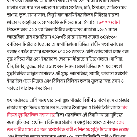
বন্দি করে। হামাসের আক্রমণের জবাবে ইসরায়েল গাজায় বিমান হামলা
চালায় এবং পরে স্থল আক্রমণ চালায়। মসজিদ, চার্চ, সিনাগগ, জাতিসংঘের
স্থাপনা, স্কুল, হাসপাতাল, কিছুই বাদ যায়নি ইসরাইলের নির্বিচার হামলা
থেকে। ৭ অক্টোবর থেকে পরবর্তি ৬ দিনের মধ্যে ইসরাইল
৬০০০ বোমা
নিক্ষেপ করে ৩৬৫ বর্গ কিলোমিটার আয়তনের গাজায়। ২০১৯ সালে
আমেরিকা প্রায় সমপরিমান ৭৪২৩টি বোমা হামলা করেছে ৬৫২৮৬০
বর্গকিলোমিটার আয়তনের আফগানিস্তানে। বিভিন্ন স্বাধীন সংবাদমাধ্যম
বলছে এপর্যন্ত গাজায় কমপক্ষে ১৭০০০ জনেরও বেশি লোক মারা গেছে এবং
যুদ্ধ পশ্চিম তীর এবং ইসরায়েল-লেবানন সীমান্তে ছড়িয়ে পড়েছে। রাশিয়া,
চীন, মিশর, তুরস্ক, কাতার এবং অন্যান্যদের মতো বিভিন্ন দেশ এবং সংস্থা
যুদ্ধবিরতির আহ্বান জানালেও এই যুদ্ধে আমেরিকা, ন্যাটো, কানাডা সরাসরি
ইসরাইলে পক্ষ নিয়েছে এবং বিলিয়ন বিলিয়ন ডলার মূল্যের অস্ত্র, রসদ ও
সহায়তা পাঠাচ্ছে ইসরাইলে।
ছয় সপ্তাহেরও বেশি সময় ধরে চলা যুদ্ধে গাজার বিস্তীর্ণ এলাকা ধ্বংস ও হাজার
হাজার মানুষ নিহত হওয়ার পর দখলদার ইসরায়েল ও ফিলিস্তিনি হামাস
চার
দিনের যুদ্ধবিরতিতে সম্মত হয়ে
ছিল। পরবর্তিতে এই বিরতি আরো দুদিনের
জন্য বৃদ্ধি করা হয়েছিল। বিনিময়ে হামাস ৭ অক্টোবর থেকে অপহৃত
২৩৭
জন বন্দীর মধ্যে ৫০ জন বেসামরিক নারী ও শিশুকে মুক্তি দিতে সম্মত হয়েছে