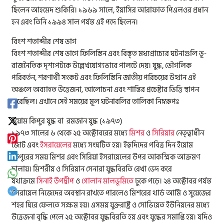
ছিলেন আহমেদ শুকিরি। ১৯৬৯ সালে, ইয়াসির আরাফাত পিএলওর প্রধান
হন এবং তিনি ১৯৯৪ সাল পর্যন্ত এই পদে ছিলেন।
বিংশ শতাব্দীর শেষ ভাগ
বিংশ শতাব্দীর শেষ ভাগে ফিলিস্তিন এবং বিস্তৃত মধ্যপ্রাচ্যের ঘটনাগুলি ভূ-
রাজনৈতিক দৃশ্যপটকে উল্লেখযোগ্যভাবে পালটে দেয়। যুদ্ধ, ভৌগলিক
পরিবর্তন, শরণার্থী সংকট এবং ফিলিস্তিনি জাতীয় পরিচয়ের উত্থান এই
অঞ্চলে অব্যাহত উত্তেজনা, আলোচনা এবং শান্তির প্রচেষ্টার ভিত্তি স্থাপন
করেছিল। এখানে সেই সময়ের মূল ঘটনাবলির তালিকা নিম্নরূপঃ
ইয়োম কিপুর যুদ্ধ বা রমজান যুদ্ধ (১৯৭৩)
১৯৭৩ সালের ৬ থেকে ২৫ অক্টোবরের মধ্যে
মিশর
ও
সিরিয়ার
নেতৃত্বাধীন
জোট এবং
ইসরায়েলের
মধ্যে সংঘটিত হয়। ইহুদিদের পবিত্র দিন ইয়োম
কিপুরের সময় মিশর এবং সিরিয়া ইসরায়েলের উপর আকস্মিক আক্রমণ
চালায়। মিশরীয় ও সিরিয়ান সেনারা যুদ্ধবিরতি রেখা ভেদ করে
যথাক্রমে
সিনাই উপদ্বীপ
ও
গোলান মালভূমিতে
ঢুকে পড়ে। ২৪ অক্টোবর পর্যন্ত
ইসরায়েল নিজেদের অবস্থান রাখতে পারলেও মিশরের থার্ড আর্মি ও সুয়েজের
শহর ঘিরে ফেলতে সক্ষম হয়। এসময় যুক্তরাষ্ট্র ও সোভিয়েত ইউনিয়নের মধ্যে
উত্তেজনা বৃদ্ধি পেলে ২৫ অক্টোবর যুদ্ধবিরতি হয় এবং যুদ্ধের সমাপ্তি হয়। যদিও