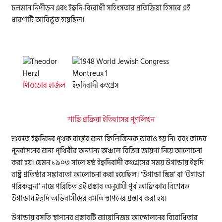
চলমান নিপীড়ন এবং ইহুদি-বিরোধী সহিংসতার প্রতিক্রিয়া হিসাবে এই
ধারণাটি আবির্ভূত হয়েছিল।
থিওডোর হার্জল
ইহুদিবাদী কংগ্রেস
শান্তি প্রক্রিয়া ইতিহাসের পুণর্লিখন
শুরুতে ইহুদিদের পৃথক রাষ্ট্রের জন্য ফিলিস্তিনকে ভাবাও হয় নি। বরং তাদের
পুনর্বাসনের জন্য পৃথিবীর অন্যান্য অঞ্চলে বিভিন্ন জায়গা নিয়ে আলোচনা
করা হয়। যেমন ১৯০৩ সালে ষষ্ঠ ইহুদিবাদী কংগ্রেসের সময় উগান্ডায় ইহুদি
রাষ্ট্র প্রতিষ্ঠার সম্ভাব্যতা আলোচনা করা হয়েছিল। ‘উগান্ডা স্কিম’ বা ‘উগান্ডা
পরিকল্পনা’ নামে পরিচিত এই প্রস্তাব অনুযায়ী পূর্ব আফ্রিকায় বিশেষত
উগান্ডায় ইহুদি অভিবাসীদের বসতি স্থাপনের প্রস্তাব করা হয়।
উগান্ডায় বসতি স্থাপনের প্রস্তাবটি জায়োনিজম আন্দোলনের বিরোধিতার