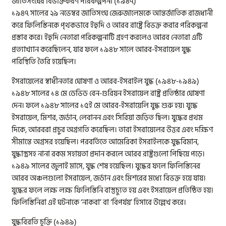
জাতিসংঘের বিভক্তিকরণ পরিকল্পপনা (১৯৪৭)
১৯৪৭ সালের ২৯ নভেম্বর জাতিসংঘ জেরুজালেমকে আন্তর্জাতিক রাজধানী
করে ফিলিস্তিনকে পৃথকভাবে ইহুদি ও আরব রাষ্ট্রে বিভক্ত করার পরিকল্পনা
প্রস্তাব করে। ইহুদি নেতারা পরিকল্পনাটি গ্রহণ করলেও আরব নেতারা এটি
প্রত্যাখ্যান করেছিলেন, যার ফলে ১৯৪৮ সালে আরব-ইসরায়েল যুদ্ধ
পরিস্থিতি তৈরি হয়েছিল।
ইসরায়েলের স্বাধীনতার ঘোষণা ও আরব-ইসরাইল যুদ্ধ (১৯৪৮-১৯৪৯)
১৯৪৮ সালের ১৪ মে ডেভিড বেন-গুরিয়ন ইসরায়েল রাষ্ট্র প্রতিষ্ঠার ঘোষণা
দেন। ফলে ১৯৪৮ সালের ১৫ই মে আরব-ইসরায়েলি যুদ্ধ শুরু হয়। যুদ্ধে
ইসরায়েল, মিশর, জর্ডান, লেবানন এবং সিরিয়া জড়িত ছিল। যুদ্ধের প্রথম
দিকে, আরবরা প্রচুর অগ্রগতি করেছিল। তারা ইসরায়েলের উত্তর এবং দক্ষিণ
সীমান্তে অগ্রসর হয়েছিল। পরবর্তিতে আমেরিকা ইসরাইলকে যুদ্ধবিমান,
যুদ্ধাস্ত্রসহ নানা রকম সহায়তা প্রদান করলে আরব রাষ্ট্রগুলো পিছিয়ে পড়ে।
১৯৪৯ সালের জুলাই মাসে, যুদ্ধ শেষ হয়েছিল। যুদ্ধের ফলে ফিলিস্তিনের
আরব অঞ্চলগুলো ইসরায়েল, জর্ডান এবং মিশরের মধ্যে বিভক্ত হয়ে যায়।
যুদ্ধের ফলে লক্ষ লক্ষ ফিলিস্তিনি বাস্তুচ্যুত হয় এবং ইসরায়েল প্রতিষ্ঠিত হয়।
ফিলিস্তিনিরা এই ঘটনাকে ‘নাকবা’ বা ‘বিপর্যয়’ হিসাবে উল্লেখ করে।
যুদ্ধবিরতি চুক্তি (১৯৪৯)