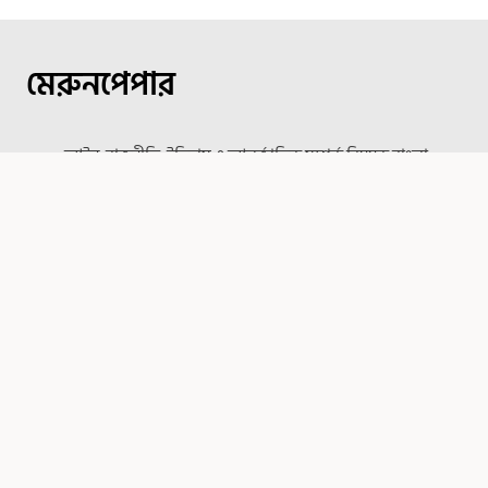
মেরুনপেপার
আইন, রাজনীতি, ইতিহাস ও আন্তর্জাতিক সম্পর্ক বিষয়ক বাংলা
আর্টিকেল পোর্টাল
আর্টিকেল ক্যাটাগরি
আইন
ইতিহাস
অভিমত
রাজনীতি
বই পর্যালোচনা
অনুবাদ
জীবনী