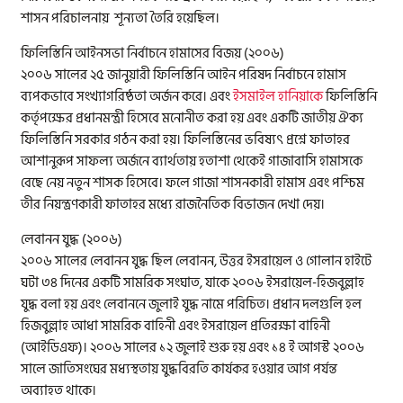
শাসন পরিচালনায় শূন্যতা তৈরি হয়েছিল।
ফিলিস্তিনি আইনসভা নির্বাচনে হামাসের বিজয় (২০০৬)
২০০৬ সালের ২৫ জানুয়ারী ফিলিস্তিনি আইন পরিষদ নির্বাচনে হামাস
ব্যপকভাবে সংখ্যাগরিষ্ঠতা অর্জন করে। এবং
ইসমাইল হানিয়াকে
ফিলিস্তিনি
কর্তৃপক্ষের প্রধানমন্ত্রী হিসেবে মনোনীত করা হয় এবং একটি জাতীয় ঐক্য
ফিলিস্তিনি সরকার গঠন করা হয়। ফিলিস্তিনের ভবিষ্যৎ প্রশ্নে ফাতাহর
আশানুরূপ সাফল্য অর্জনে ব্যার্থতায় হতাশা থেকেই গাজাবাসি হামাসকে
বেছে নেয় নতুন শাসক হিসেবে। ফলে গাজা শাসনকারী হামাস এবং পশ্চিম
তীর নিয়ন্ত্রণকারী ফাতাহর মধ্যে রাজনৈতিক বিভাজন দেখা দেয়।
লেবানন যুদ্ধ (২০০৬)
২০০৬ সালের লেবানন যুদ্ধ ছিল লেবানন, উত্তর ইসরায়েল ও গোলান হাইটে
ঘটা ৩৪ দিনের একটি সামরিক সংঘাত, যাকে ২০০৬ ইসরায়েল-হিজবুল্লাহ
যুদ্ধ বলা হয় এবং লেবাননে জুলাই যুদ্ধ নামে পরিচিত। প্রধান দলগুলি হল
হিজবুল্লাহ আধা সামরিক বাহিনী এবং ইসরায়েল প্রতিরক্ষা বাহিনী
(আইডিএফ)। ২০০৬ সালের ১২ জুলাই শুরু হয় এবং ১৪ ই আগস্ট ২০০৬
সালে জাতিসংঘের মধ্যস্থতায় যুদ্ধবিরতি কার্যকর হওয়ার আগ পর্যন্ত
অব্যাহত থাকে।