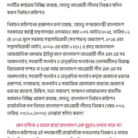
দলটির কার্যক্রম নিষিদ্ধ করেছে, সেহেতু আওয়ামী লীগের নিবন্ধন স্থগিত
করল নির্বাচন কমিশন।
নির্বাচন কমিশনের প্রজ্ঞাপনে বলা হয়েছে, ‘যেহেতু গণপ্রজাতন্ত্রী বাংলাদেশ
সরকারের স্বরাষ্ট্র মন্ত্রণালয়ের এসআরও নম্বর ১৩৭-আইন/২০২৫, তারিখ ১২
মে ২০২৫ মূলে সরকার সন্ত্রাসবিরোধী (সংশোধন) অধ্যাদেশ, ২০২৫ এবং
সন্ত্রাসবিরোধী আইন, ২০০৯-এর ধারা-১৮(১) এ প্রদত্ত ক্ষমতাবলে
আন্তর্জাতিক অপরাধ ট্রাইব্যুনালে বাংলাদেশ আওয়ামী লীগ এবং এর সব
অঙ্গসংগঠন, সহযোগী সংগঠন ও ভ্রাতৃপ্রতিম সংগঠনের নেতাকর্মীদের বিরুদ্ধে
বিচারকার্য সম্পন্ন না হওয়া পর্যন্ত বাংলাদেশ আওয়ামী লীগ এবং এর সব
অঙ্গসংগঠন, সহযোগী সংগঠন ও ভ্রাতৃপ্রতিম সংগঠন কর্তৃক যেকোনো ধরনের
প্রকাশনা, গণমাধ্যম, অনলাইন ও সামাজিক যোগাযোগ মাধ্যমে যেকোনো
ধরনের প্রচারণা, মিছিল, সভা-সমাবেশ, সম্মেলন আয়োজনসহ যাবতীয়
কর্মকাণ্ড নিষিদ্ধ ঘোষণা করেছে, সেহেতু, বাংলাদেশ নির্বাচন কমিশন
রাজনৈতিক দল হিসেবে বাংলাদেশ আওয়ামী লীগের নিবন্ধন (নম্বর-০০৬
তারিখ: ০৩/১১/২০০৮) এতদ্বারা স্থগিত করল।’
কেন হাসিনা ও ভারত ছাড়া বাংলাদেশ এক মুহূর্তও চলতে পারে না?
নির্বাচন কমিশনের এই পদক্ষেপটি রাজনৈতিক দলগুলোর নিবন্ধন ও তাদের