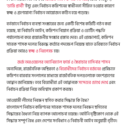
‘ডামি প্রার্থী’
ইস্যু এবং নির্বাচন কমিশনের স্বাধীনতা সীমিত হওয়ার কারণে
স্বচ্ছ ও গ্রহণযোগ্য নির্বাচন আয়োজন কঠিন হয়ে পড়েছে।
বর্তমানে নির্বাচন ব্যবস্থা সংস্কারের জন্য একটি বিশেষ কমিটি গঠন করা
হয়েছে, যা নির্বাচনি আইন, কমিশন নিয়োগ প্রক্রিয়া ও ভোটিং পদ্ধতি
পর্যালোচনা করে প্রয়োজনীয় সংস্কার প্রস্তাব দেবে। এই প্রেক্ষাপটে, কমিশন
সাবেক শাসক দলের বিরুদ্ধে কঠোর পদক্ষেপ নিয়েছে যাতে ভবিষ্যতে নির্বাচন
প্রক্রিয়া আরও
স্বচ্ছ ও নিরপেক্ষ
হয়।
জর্জ অরওয়েলের অ্যানিম্যাল ফার্ম ও স্বৈরাচার হাসিনার শাসন
অন্যদিকে, রাজনৈতিক অস্থিরতা ও
বিরোধীদের নির্বাচন বর্জনের
প্রেক্ষিতে
কমিশন বারবার সংলাপের মাধ্যমে রাজনৈতিক দলগুলোকে অংশগ্রহণের
আহ্বান জানিয়েছে। তবে বিরোধীরা এই আহ্বানকে
সন্দেহের চোখে দেখে
এবং
নির্বাচন প্রক্রিয়া নিয়ে অবিশ্বাস প্রকাশ করছে।
আওয়ামী লীগের নিবন্ধন স্থগিত করার সিদ্ধান্ত কি বৈধ?
বাংলাদেশ নির্বাচন কমিশনের সাবেক শাসক দলের নিবন্ধন স্থগিতের
সিদ্ধান্তের বৈধতা নিয়ে ব্যাপক আলোচনা হয়েছে। আইনি দৃষ্টিকোণ থেকে এই
সিদ্ধান্ত সম্পূর্ণ বৈধ এবং দেশের সংবিধান ও নির্বাচনী আইন অনুযায়ী গৃহীত।