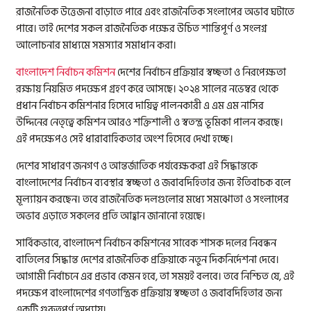
রাজনৈতিক উত্তেজনা বাড়াতে পারে এবং রাজনৈতিক সংলাপের অভাব ঘটাতে
পারে। তাই দেশের সকল রাজনৈতিক পক্ষের উচিত শান্তিপূর্ণ ও সংলগ্ন
আলোচনার মাধ্যমে সমস্যার সমাধান করা।
বাংলাদেশ নির্বাচন কমিশন
দেশের নির্বাচন প্রক্রিয়ার স্বচ্ছতা ও নিরপেক্ষতা
রক্ষায় নিয়মিত পদক্ষেপ গ্রহণ করে আসছে। ২০২৪ সালের নভেম্বর থেকে
প্রধান নির্বাচন কমিশনার হিসেবে দায়িত্ব পালনকারী এ এম এম নাসির
উদ্দিনের নেতৃত্বে কমিশন আরও শক্তিশালী ও স্বতন্ত্র ভূমিকা পালন করছে।
এই পদক্ষেপও সেই ধারাবাহিকতার অংশ হিসেবে দেখা হচ্ছে।
দেশের সাধারণ জনগণ ও আন্তর্জাতিক পর্যবেক্ষকরা এই সিদ্ধান্তকে
বাংলাদেশের নির্বাচন ব্যবস্থার স্বচ্ছতা ও জবাবদিহিতার জন্য ইতিবাচক বলে
মূল্যায়ন করছেন। তবে রাজনৈতিক দলগুলোর মধ্যে সমঝোতা ও সংলাপের
অভাব এড়াতে সকলের প্রতি আহ্বান জানানো হয়েছে।
সার্বিকভাবে, বাংলাদেশ নির্বাচন কমিশনের সাবেক শাসক দলের নিবন্ধন
বাতিলের সিদ্ধান্ত দেশের রাজনৈতিক প্রক্রিয়াকে নতুন দিকনির্দেশনা দেবে।
আগামী নির্বাচনে এর প্রভাব কেমন হবে, তা সময়ই বলবে। তবে নিশ্চিত যে, এই
পদক্ষেপ বাংলাদেশের গণতান্ত্রিক প্রক্রিয়ায় স্বচ্ছতা ও জবাবদিহিতার জন্য
একটি গুরুত্বপূর্ণ অধ্যায়।