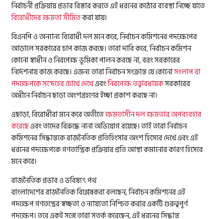
নির্বাচনী প্রক্রিয়ায় প্রভাব বিস্তার করতে এই ধরনের কঠোর ব্যবস্থা নিচ্ছে যাতে
বিরোধীদের ক্ষমতা সীমিত
করা যায়।
বিএনপি ও অন্যান্য বিরোধী দল মনে করে, নির্বাচন কমিশনের পদক্ষেপের
আড়ালে সরকারের চাপ কাজ করছে। তারা দাবি করে, নির্বাচন কমিশন
কোনো স্বাধীন ও নিরপেক্ষ ভূমিকা পালন করছে না, বরং সরকারের
নির্দেশনায় কাজ করছে। এজন্য তারা নির্বাচন সংক্রান্ত যে কোনো
সংলাপ বা
পদক্ষেপকে সন্দেহের চোখে দেখে
এবং
নিরপেক্ষ তত্ত্বাবধায়ক
সরকারের
অধীনে নির্বাচন ছাড়া অংশগ্রহণের ইচ্ছা প্রকাশ করছে না।
এছাড়া, বিরোধীরা মনে করে অতীতে
ক্ষমতাসীন দল ক্ষমতার অপব্যবহার
করেছে
এবং তাদের বিরুদ্ধে নানা অভিযোগ রয়েছে। তাই তারা নির্বাচন
কমিশনের সিদ্ধান্তকে রাজনৈতিক প্রতিহিংসার অংশ হিসেবে দেখে এবং এই
ধরনের পদক্ষেপকে গণতান্ত্রিক প্রক্রিয়ার প্রতি আস্থা কমানোর কারণ হিসেবে
মনে করে।
রাজনৈতিক প্রভাব ও ভবিষ্যৎ পথ
বাংলাদেশের রাজনৈতিক বিশ্লেষকরা বলছেন, নির্বাচন কমিশনের এই
পদক্ষেপ গণতন্ত্রের স্বচ্ছতা ও ন্যায্যতা নিশ্চিত করার একটি গুরুত্বপূর্ণ
পদক্ষেপ। তবে একই সঙ্গে তারা সতর্ক করেছেন, এই ধরনের সিদ্ধান্ত