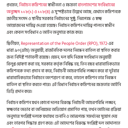
প্রথমত,
নির্বাচন কমিশনের
স্বাধীনতা ও ক্ষমতা
বাংলাদেশের সংবিধানের
অনুচ্ছেদ ১১৮(১) ও ১১৮(৪)
এ সুস্পষ্টভাবে উল্লেখ আছে, যেখানে কমিশনকে
জাতীয় সংসদ ও স্থানীয় সরকার নির্বাচনের সুষ্ঠু, নিরপেক্ষ ও স্বচ্ছ
আয়োজনের দায়িত্ব দেওয়া হয়েছে। নির্বাচন কমিশন দায়িত্ব পালনে স্বাধীন
এবং কেবল সংবিধান ও আইন অনুসারে কাজ করে।
দ্বিতীয়ত,
Representation of the People Order (RPO), 1972
-এর
ধারা ৯০(এইচ) অনুযায়ী, রাজনৈতিক দলের নিবন্ধন বাতিল বা স্থগিত করার
জন্য নির্দিষ্ট শর্তাবলী রয়েছে। যেমন, দল যদি নিজস্ব সংবিধান অনুযায়ী
বিলুপ্ত ঘোষণা করা হয়, সরকার কর্তৃক নিষিদ্ধ হয়, তিন বছর ধারাবাহিকভাবে
কমিশনকে তথ্য প্রদান না করে, নির্বাচনী আচরণবিধি লঙ্ঘন করে বা দুইবার
ধারাবাহিকভাবে নির্বাচনে অংশগ্রহণ না করে, তাহলে কমিশন তার নিবন্ধন
বাতিল বা স্থগিত করতে পারে। এই বিধান নির্বাচন কমিশনের ক্ষমতার আইনি
ভিত্তি প্রদান করে।
নির্বাচন কমিশন যখন কোনো দলের বিরুদ্ধে নির্বাচনী আচরণবিধি লঙ্ঘন,
স্বচ্ছতার অভাব বা অনিয়মের অভিযোগ প্রমাণিত পায়, তখন আইনের প্রক্রিয়া
অনুসারে সংশ্লিষ্ট দলকে যথাযথ শুনানি ও আত্মপক্ষ সমর্থনের সুযোগ দেয়
এবং তারপর সিদ্ধান্ত গ্রহণ করে। এই আদেশের বিরুদ্ধে সংশ্লিষ্ট দল আদালতে