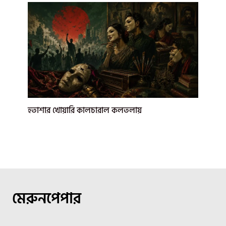
হতাশার খোয়ারি কালচারাল কলতলায়
মেরুনপেপার