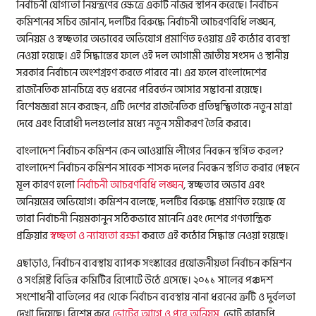
নির্বাচনী যোগ্যতা নিয়ন্ত্রণের ক্ষেত্রে একটি নজির স্থাপন করেছে। নির্বাচন
কমিশনের সচিব জানান, দলটির বিরুদ্ধে নির্বাচনী আচরণবিধি লঙ্ঘন,
অনিয়ম ও স্বচ্ছতার অভাবের অভিযোগ প্রমাণিত হওয়ায় এই কঠোর ব্যবস্থা
নেওয়া হয়েছে। এই সিদ্ধান্তের ফলে ওই দল আগামী জাতীয় সংসদ ও স্থানীয়
সরকার নির্বাচনে অংশগ্রহণ করতে পারবে না। এর ফলে বাংলাদেশের
রাজনৈতিক মানচিত্রে বড় ধরনের পরিবর্তন আসার সম্ভাবনা রয়েছে।
বিশেষজ্ঞরা মনে করছেন, এটি দেশের রাজনৈতিক প্রতিদ্বন্দ্বিতাকে নতুন মাত্রা
দেবে এবং বিরোধী দলগুলোর মধ্যে নতুন সমীকরণ তৈরি করবে।
বাংলাদেশ নির্বাচন কমিশন কেন আওয়ামি লীগের নিবন্ধন স্থগিত করল?
বাংলাদেশ নির্বাচন কমিশন সাবেক শাসক দলের নিবন্ধন স্থগিত করার পেছনে
মূল কারণ হলো
নির্বাচনী আচরণবিধি লঙ্ঘন
, স্বচ্ছতার অভাব এবং
অনিয়মের অভিযোগ। কমিশন বলেছে, দলটির বিরুদ্ধে প্রমাণিত হয়েছে যে
তারা নির্বাচনী নিয়মকানুন সঠিকভাবে মানেনি এবং দেশের গণতান্ত্রিক
প্রক্রিয়ার
স্বচ্ছতা ও ন্যায্যতা রক্ষা
করতে এই কঠোর সিদ্ধান্ত নেওয়া হয়েছে।
এছাড়াও, নির্বাচন ব্যবস্থায় ব্যাপক সংস্কারের প্রয়োজনীয়তা নির্বাচন কমিশন
ও সংশ্লিষ্ট বিভিন্ন কমিটির রিপোর্টে উঠে এসেছে। ২০১১ সালের পঞ্চদশ
সংশোধনী বাতিলের পর থেকে নির্বাচন ব্যবস্থায় নানা ধরনের ত্রুটি ও দুর্বলতা
দেখা দিয়েছে। বিশেষ করে
ভোটের আগে ও পরে অনিয়ম
, ভোট কারচুপি,