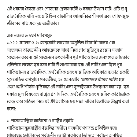
এই ধরনের বৈষম্য এবং শোষণের প্রেক্ষাপটেই ৬ দফার উত্থান ঘটে। এটি শুধু
রাজনৈতিক দাবি নয়; এটি ছিল বাঙালির আত্মনির্ভরশীলতা এবং শোষণমুক্ত
জীবনের প্রতি এক দৃঢ় অঙ্গীকার।
এক নজরে ৬ দফা দাবিসমূহ
১৯৬৬ সালের ৫-৬ ফেব্রুয়ারি লাহোরে অনুষ্ঠিত বিরোধী দলের এক
সম্মেলনে তাজউদ্দীন আহমেদকে সাথে নিয়ে শেখ মুজিবুর রহমান সংবাদ
সম্মেলন করেন। ওই সম্মেলনে তৎকালীন পূর্ব পাকিস্তানের জনগণের অধিকার
প্রতিষ্ঠার লক্ষ্যে ছয় দফা দাবি উত্থাপন করা হয়। এই দাবিগুলো ছিল পূর্ব
পাকিস্তানের রাজনৈতিক, অর্থনৈতিক এবং সামাজিক অধিকার রক্ষার একটি
সুসংগঠিত কর্মসূচি। পরবর্তীতে, ২১ ফেব্রুয়ারি
‘
আমাদের বাঁচার দাবিঃ ছয়
দফা দাবি’
শীর্ষক পুস্তিকায় এই দাবিগুলো সুস্পষ্টভাবে উপস্থাপন করা হয়। ছয়
দফার মূল বিষয়বস্তু রাষ্ট্রের প্রশাসনিক, অর্থনৈতিক এবং সামরিক কাঠামোকে
কেন্দ্র করে গঠিত। নিচে এই ঐতিহাসিক ছয় দফা দাবির বিস্তারিত উল্লেখ করা
হলো:
১. শাসনতান্ত্রিক কাঠামো ও রাষ্ট্রের প্রকৃতি
পাকিস্তানে যুক্তরাষ্ট্রীয় পদ্ধতির অধীনে সংসদীয় গণতন্ত্র প্রতিষ্ঠিত হবে।
প্রাপ্তবয়স্ক ভোটারদের সর্বজনীন ভোটাধিকারের ভিত্তিতে নির্বাচন অনুষ্ঠিত