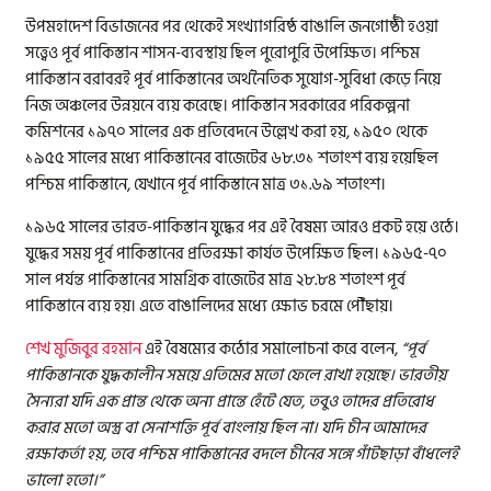
উপমহাদেশ বিভাজনের পর থেকেই সংখ্যাগরিষ্ঠ বাঙালি জনগোষ্ঠী হওয়া
সত্ত্বেও পূর্ব পাকিস্তান শাসন-ব্যবস্থায় ছিল পুরোপুরি উপেক্ষিত। পশ্চিম
পাকিস্তান বরাবরই পূর্ব পাকিস্তানের অর্থনৈতিক সুযোগ-সুবিধা কেড়ে নিয়ে
নিজ অঞ্চলের উন্নয়নে ব্যয় করেছে। পাকিস্তান সরকারের পরিকল্পনা
কমিশনের ১৯৭০ সালের এক প্রতিবেদনে উল্লেখ করা হয়, ১৯৫০ থেকে
১৯৫৫ সালের মধ্যে পাকিস্তানের বাজেটের ৬৮.৩১ শতাংশ ব্যয় হয়েছিল
পশ্চিম পাকিস্তানে, যেখানে পূর্ব পাকিস্তানে মাত্র ৩১.৬৯ শতাংশ।
১৯৬৫ সালের ভারত-পাকিস্তান যুদ্ধের পর এই বৈষম্য আরও প্রকট হয়ে ওঠে।
যুদ্ধের সময় পূর্ব পাকিস্তানের প্রতিরক্ষা কার্যত উপেক্ষিত ছিল। ১৯৬৫-৭০
সাল পর্যন্ত পাকিস্তানের সামগ্রিক বাজেটের মাত্র ২৮.৮৪ শতাংশ পূর্ব
পাকিস্তানে ব্যয় হয়। এতে বাঙালিদের মধ্যে ক্ষোভ চরমে পৌঁছায়।
শেখ মুজিবুর রহমান
এই বৈষম্যের কঠোর সমালোচনা করে বলেন,
“
পূর্ব
পাকিস্তানকে যুদ্ধকালীন সময়ে এতিমের মতো ফেলে রাখা হয়েছে। ভারতীয়
সৈন্যরা যদি এক প্রান্ত থেকে অন্য প্রান্তে হেঁটে যেত
,
তবুও তাদের প্রতিরোধ
করার মতো অস্ত্র বা সেনাশক্তি পূর্ব বাংলায় ছিল না। যদি চীন আমাদের
রক্ষাকর্তা হয়
,
তবে পশ্চিম পাকিস্তানের বদলে চীনের সঙ্গে গাঁটছাড়া বাঁধলেই
ভালো হতো।”