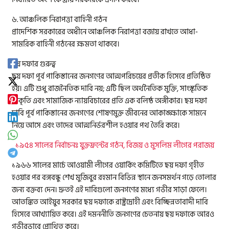
৬. আঞ্চলিক নিরাপত্তা বাহিনী গঠন
প্রাদেশিক সরকারের অধীনে আঞ্চলিক নিরাপত্তা বজায় রাখতে আধা-
সামরিক বাহিনী গঠনের ক্ষমতা থাকবে।
ছয় দফার গুরুত্ব
ছয় দফা পূর্ব পাকিস্তানের জনগণের আত্মপরিচয়ের প্রতীক হিসেবে প্রতিষ্ঠিত
হয়। এটি শুধু রাজনৈতিক দাবি নয়; এটি ছিল অর্থনৈতিক মুক্তি, সাংস্কৃতিক
স্বীকৃতি এবং সামাজিক ন্যায়বিচারের প্রতি এক বলিষ্ঠ অঙ্গীকার। ছয় দফা
দাবি পূর্ব পাকিস্তানের জনগণের শোষণমুক্ত জীবনের আকাঙ্ক্ষাকে সামনে
নিয়ে আসে এবং তাদের আত্মনির্ভরশীল হওয়ার পথ তৈরি করে।
১৯৫৪ সালের নির্বাচনঃ যুক্তফ্রন্টের গঠন, বিজয় ও মুসলিম লীগের পরাজয়
১৯৬৬ সালের মার্চে আওয়ামী লীগের ওয়ার্কিং কমিটিতে ছয় দফা গৃহীত
হওয়ার পর বঙ্গবন্ধু শেখ মুজিবুর রহমান বিভিন্ন স্থানে জনসমর্থন গড়ে তোলার
জন্য বক্তব্য দেন। দ্রুতই এই দাবিগুলো জনগণের মধ্যে গভীর সাড়া ফেলে।
আতঙ্কিত আইয়ুব সরকার ছয় দফাকে রাষ্ট্রদ্রোহী এবং বিচ্ছিন্নতাবাদী দাবি
হিসেবে আখ্যায়িত করে। এই দমননীতি জনগণের চেতনায় ছয় দফাকে আরও
গভীরভাবে প্রোথিত করে।