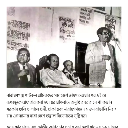
নারায়ণগঞ্জ পাটকল শ্রমিকদের সমাবেশে ভাষণ দেওয়ার পর ৯ই মে
বঙ্গবন্ধুকে গ্রেফতার করা হয়। এর প্রতিবাদে অনুষ্ঠিত হরতালে পাকিস্তান
সরকার গুলি চালালে টঙ্গী, ঢাকা এবং নারায়ণগঞ্জে ১১ জন বাঙালি নিহত
হন। এই ঘটনায় সারা দেশে উত্তাল বিক্ষোভের সৃষ্টি হয়।
ছয় দফার পক্ষে সৃষ্ট জাতীয় জাগরণের চূড়ান্ত রূপ দেখা যায় ১৯৬৯ সালের