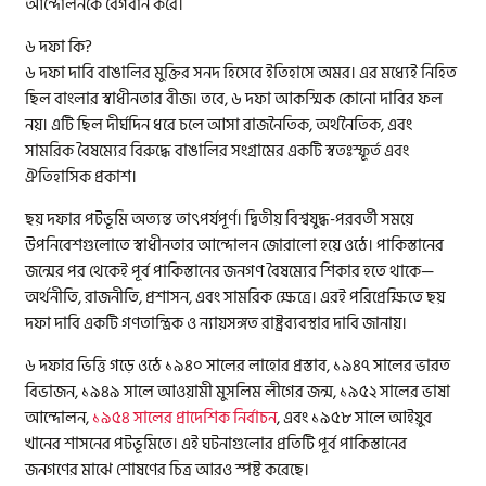
আন্দোলনকে বেগবান করে।
৬ দফা কি?
৬ দফা দাবি বাঙালির মুক্তির সনদ হিসেবে ইতিহাসে অমর। এর মধ্যেই নিহিত
ছিল বাংলার স্বাধীনতার বীজ। তবে, ৬ দফা আকস্মিক কোনো দাবির ফল
নয়। এটি ছিল দীর্ঘদিন ধরে চলে আসা রাজনৈতিক, অর্থনৈতিক, এবং
সামরিক বৈষম্যের বিরুদ্ধে বাঙালির সংগ্রামের একটি স্বতঃস্ফূর্ত এবং
ঐতিহাসিক প্রকাশ।
ছয় দফার পটভূমি অত্যন্ত তাৎপর্যপূর্ণ। দ্বিতীয় বিশ্বযুদ্ধ-পরবর্তী সময়ে
উপনিবেশগুলোতে স্বাধীনতার আন্দোলন জোরালো হয়ে ওঠে। পাকিস্তানের
জন্মের পর থেকেই পূর্ব পাকিস্তানের জনগণ বৈষম্যের শিকার হতে থাকে—
অর্থনীতি, রাজনীতি, প্রশাসন, এবং সামরিক ক্ষেত্রে। এরই পরিপ্রেক্ষিতে ছয়
দফা দাবি একটি গণতান্ত্রিক ও ন্যায়সঙ্গত রাষ্ট্রব্যবস্থার দাবি জানায়।
৬ দফার ভিত্তি গড়ে ওঠে ১৯৪০ সালের লাহোর প্রস্তাব, ১৯৪৭ সালের ভারত
বিভাজন, ১৯৪৯ সালে আওয়ামী মুসলিম লীগের জন্ম, ১৯৫২ সালের ভাষা
আন্দোলন,
১৯৫৪ সালের প্রাদেশিক নির্বাচন
, এবং ১৯৫৮ সালে আইয়ুব
খানের শাসনের পটভূমিতে। এই ঘটনাগুলোর প্রতিটি পূর্ব পাকিস্তানের
জনগণের মাঝে শোষণের চিত্র আরও স্পষ্ট করেছে।