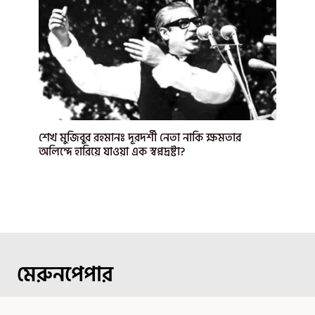
শেখ মুজিবুর রহমানঃ দূরদর্শী নেতা নাকি ক্ষমতার
অলিন্দে হারিয়ে যাওয়া এক স্বপ্নদ্রষ্টা?
মেরুনপেপার