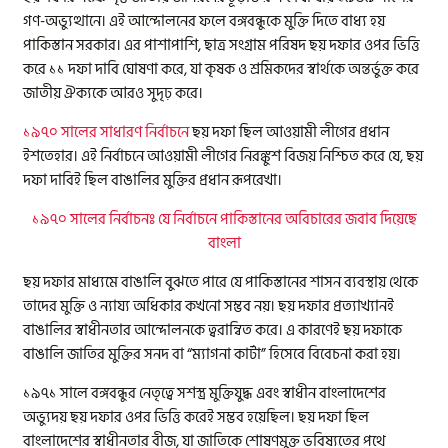
গণ-অভ্যুত্থানে। এই আন্দোলনের ফলে বঙ্গবন্ধুকে মুক্তি দিতে বাধ্য হয়
পাকিস্তান সরকার। এর পাশাপাশি, ছাত্র সংগ্রাম পরিষদ ছয় দফার ওপর ভিত্তি
করে ১১ দফা দাবি ঘোষণা করে, যা কৃষক ও শ্রমিকদের স্বার্থকে অন্তর্ভুক্ত করে
জাতীয় ঐক্যকে আরও সুদৃঢ় করে।
১৯৭০ সালের সাধারণ নির্বাচনে
ছয় দফা ছিল আওয়ামী লীগের প্রধান
ইশতেহার। এই নির্বাচনে আওয়ামী লীগের নিরঙ্কুশ বিজয় নিশ্চিত করে যে, ছয়
দফা দাবিই ছিল বাঙালির মুক্তির প্রধান রূপরেখা।
১৯৭০ সালের নির্বাচনঃ যে নির্বাচনে পাকিস্তানের অবিচারের জবাব দিয়েছে
বাংলা
ছয় দফার মাধ্যমে বাঙালি বুঝতে পারে যে পাকিস্তানের শাসন ব্যবস্থায় থেকে
তাদের মুক্তি ও ন্যায্য অধিকার কখনো সম্ভব নয়। ছয় দফার প্রত্যাখ্যানই
বাঙালির স্বাধীনতার আন্দোলনকে ত্বরান্বিত করে। এ কারণেই ছয় দফাকে
বাঙালি জাতির মুক্তির সনদ বা “ম্যাগনা কার্টা” হিসেবে বিবেচনা করা হয়।
১৯৭১ সালে বঙ্গবন্ধুর নেতৃত্বে সশস্ত্র মুক্তিযুদ্ধ এবং স্বাধীন বাংলাদেশের
অভ্যুদয় ছয় দফার ওপর ভিত্তি করেই সম্ভব হয়েছিল। ছয় দফা ছিল
বাংলাদেশের স্বাধীনতার বীজ, যা জাতিকে শোষণমুক্ত ভবিষ্যতের পথে