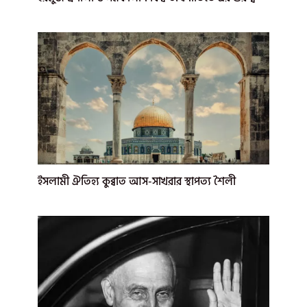
ইসলামী ঐতিহ্য কুব্বাত আস-সাখরার স্থাপত্য শৈলী