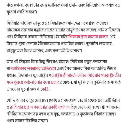
গড়ে তোলা, জনগণের জন্য মৌলিক সেবা প্রদান এবং বিনিয়োগ আকর্ষণে বড়
সুযোগ তৈরি করবে”।
সিরিয়ার সাধারণ মানুষও এই সিদ্ধান্তকে আনন্দের সঙ্গে গ্রহণ করেছে।
দামেস্কের উমায়াদ স্কয়ারে হাজার হাজার মানুষ উৎসব করেছে, গান বাজিয়েছে
এবং সিরিয়ার পতাকা উড়িয়েছে। ইংরেজি
শিক্ষক হুদা কাসার বলেন
, “এই
সিদ্ধান্ত পুরো দেশকে ইতিবাচকভাবে প্রভাবিত করবে। পুনর্গঠন শুরু হবে,
বাস্তুচ্যুতরা ফিরে আসবে, এবং মূল্যস্ফীতি কমবে”।
তবে এই সিদ্ধান্ত নিয়ে কিছু উদ্বেগও রয়েছে। সিরিয়ার নতুন প্রশাসনের
মা
নবাধিকার লঙ্ঘনের অভিযোগ
এবং ইসরায়েলের নিরাপত্তাজনিত উদ্বেগ
এখনও বিদ্যমান। যুক্তরাষ্ট্রের প
ররাষ্ট্রমন্ত্রী মার্কো রুবিও সিরিয়ার পররাষ্ট্রমন্ত্রীর
সঙ্গে তুরস্কে আলোচনার জন্য প্রস্তুত
রয়েছেন, যা দুই দেশের কূটনৈতিক সম্পর্ক
উন্নয়নের সূচনা হতে পারে
4
3
।
সৌদি আরব ও তুরস্কের মধ্যস্থতায় এই পদক্ষেপ নেওয়া হয়েছে এবং এটি ইরান
ও
রাশিয়ার প্রভাব কমানোর একটি কৌশল
হিসেবেও দেখা হচ্ছে। ট্রাম্প বলেন,
“সিরিয়ার জনগণ বহু বছর ধরে যুদ্ধ, হত্যাকাণ্ড ও দুর্ভোগের শিকার হয়েছে।
এখন তাদের উন্নতির সময়”।