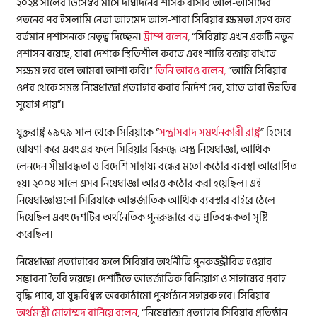
২০২৪ সালের ডিসেম্বর মাসে দীর্ঘদিনের শাসক বাসার আল-আসাদের
পতনের পর ইসলামি নেতা আহমেদ আল-শারা সিরিয়ার ক্ষমতা গ্রহণ করে
বর্তমান প্রশাসনকে নেতৃত্ব দিচ্ছেন।
ট্রাম্প বলেন
, “সিরিয়ায় এখন একটি নতুন
প্রশাসন রয়েছে, যারা দেশকে স্থিতিশীল করতে এবং শান্তি বজায় রাখতে
সক্ষম হবে বলে আমরা আশা করি।”
তিনি আরও বলেন,
“আমি সিরিয়ার
ওপর থেকে সমস্ত নিষেধাজ্ঞা প্রত্যাহার করার নির্দেশ দেব, যাতে তারা উন্নতির
সুযোগ পায়”।
যুক্তরাষ্ট্র ১৯৭৯ সাল থেকে সিরিয়াকে “
সন্ত্রাসবাদ সমর্থনকারী রাষ্ট্র
” হিসেবে
ঘোষণা করে এবং এর ফলে সিরিয়ার বিরুদ্ধে অস্ত্র নিষেধাজ্ঞা, আর্থিক
লেনদেন সীমাবদ্ধতা ও বিদেশি সাহায্য বন্ধের মতো কঠোর ব্যবস্থা আরোপিত
হয়। ২০০৪ সালে এসব নিষেধাজ্ঞা আরও কঠোর করা হয়েছিল। এই
নিষেধাজ্ঞাগুলো সিরিয়াকে আন্তর্জাতিক আর্থিক ব্যবস্থার বাইরে ঠেলে
দিয়েছিল এবং দেশটির অর্থনৈতিক পুনরুদ্ধারে বড় প্রতিবন্ধকতা সৃষ্টি
করেছিল।
নিষেধাজ্ঞা প্রত্যাহারের ফলে সিরিয়ার অর্থনীতি পুনরুজ্জীবিত হওয়ার
সম্ভাবনা তৈরি হয়েছে। দেশটিতে আন্তর্জাতিক বিনিয়োগ ও সাহায্যের প্রবাহ
বৃদ্ধি পাবে, যা যুদ্ধবিধ্বস্ত অবকাঠামো পুনর্গঠনে সহায়ক হবে। সিরিয়ার
অর্থমন্ত্রী মোহাম্মদ বার্নিয়ে বলেন
, “নিষেধাজ্ঞা প্রত্যাহার সিরিয়ার প্রতিষ্ঠান