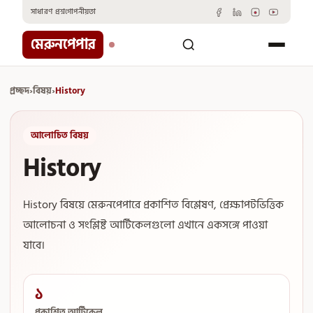
Skip
সাধারণ প্রশ্ন
গোপনীয়তা
to
content
মেরুনপেপার
প্রচ্ছদ
›
বিষয়
›
History
আলোচিত বিষয়
History
History বিষয়ে মেরুনপেপারে প্রকাশিত বিশ্লেষণ, প্রেক্ষাপটভিত্তিক
আলোচনা ও সংশ্লিষ্ট আর্টিকেলগুলো এখানে একসঙ্গে পাওয়া
যাবে।
১
প্রকাশিত আর্টিকেল