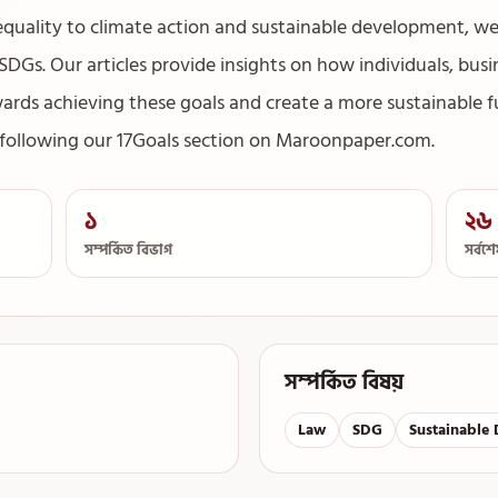
quality to climate action and sustainable development, we
SDGs. Our articles provide insights on how individuals, busi
rds achieving these goals and create a more sustainable f
by following our 17Goals section on Maroonpaper.com.
১
২৬ 
সম্পর্কিত বিভাগ
সর্বশ
সম্পর্কিত বিষয়
Law
SDG
Sustainable