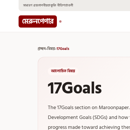
Skip
সাধারণ প্রশ্ন
গোপনীয়তা
কুকি নীতি
শর্তাবলী
to
content
মেরুনপেপার
প্রচ্ছদ
›
বিষয়
›
17Goals
আলোচিত বিষয়
17Goals
The 17Goals section on Maroonpaper.
Development Goals (SDGs) and how t
progress made toward achieving these