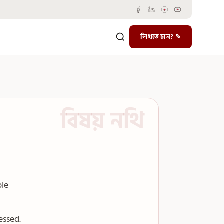
লিখতে চান? ✎
ble
essed.