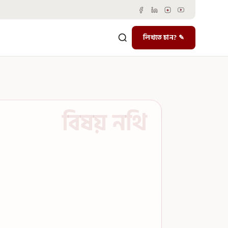
লিখতে চান? ✎