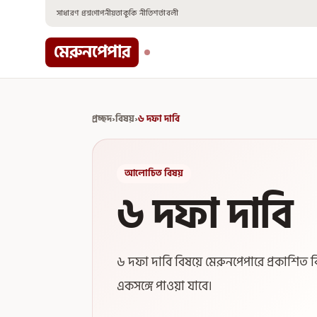
Skip
সাধারণ প্রশ্ন
গোপনীয়তা
কুকি নীতি
শর্তাবলী
to
content
মেরুনপেপার
প্রচ্ছদ
›
বিষয়
›
৬ দফা দাবি
আলোচিত বিষয়
৬ দফা দাবি
৬ দফা দাবি বিষয়ে মেরুনপেপারে প্রকাশিত ব
একসঙ্গে পাওয়া যাবে।