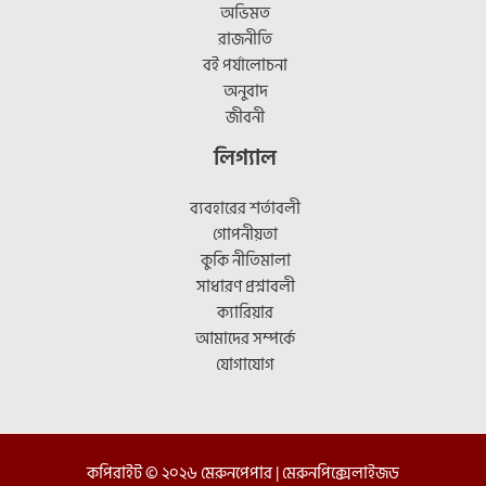
অভিমত
রাজনীতি
বই পর্যালোচনা
অনুবাদ
জীবনী
লিগ্যাল
ব্যবহারের শর্তাবলী
গোপনীয়তা
কুকি নীতিমালা
সাধারণ প্রশ্নাবলী
ক্যারিয়ার
আমাদের সম্পর্কে
যোগাযোগ
কপিরাইট © ২০২৬ মেরুনপেপার |
মেরুনপিক্সেলাইজড