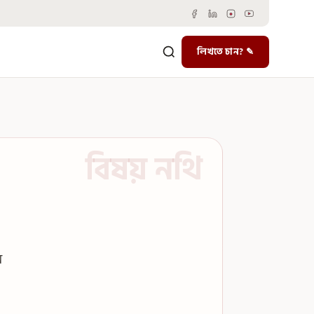
লিখতে চান? ✎
ে