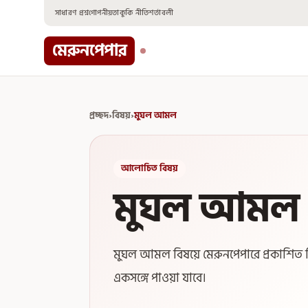
Skip
সাধারণ প্রশ্ন
গোপনীয়তা
কুকি নীতি
শর্তাবলী
to
content
মেরুনপেপার
প্রচ্ছদ
›
বিষয়
›
মুঘল আমল
আলোচিত বিষয়
মুঘল আমল
মুঘল আমল বিষয়ে মেরুনপেপারে প্রকাশিত বি
একসঙ্গে পাওয়া যাবে।