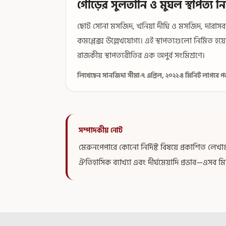
গৌড়ের সুলতানি ও মুঘল স্থাপত্য ন
ছোট সোনা মসজিদ, খনিয়া দীঘি ও মসজিদ, দারাসবাড
কমপ্লেক্স উল্লেখযোগ্য। এই স্থাপত্যগুলো নির্মিত হয
রাজকীয় স্থাপত্যরীতির এক অপুর্ব সংমিশ্রণে।
লিখেছেন সানজিদা সীমা
·
৭ এপ্রিল, ২০২২
·
৪ মিনিট লাগবে 
সম্পাদকীয় নোট
মেরুনপেপারে কোনো নির্দিষ্ট বিষয়ে প্রকাশিত লে
ঐতিহাসিক ব্যাখ্যা এবং দীর্ঘমেয়াদি প্রভাব—এসব ম