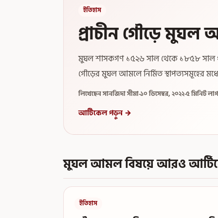
ইতিহাস
প্রাচীন গৌড়ে মুঘল 
মুঘল শাসকগণ ১৫২৬ সাল থেকে ১৮৫৮ সাল পর্যন্
গৌড়ের মুঘল আমলে নির্মিত স্থাপত্যসমূহের মধ্
লিখেছেন সানজিদা সীমা
·
১০ ডিসেম্বর, ২০২২
·
৫ মিনিট লা
আর্টিকেল পড়ুন →
মুঘল আমল বিষয়ে আরও আর্টি
ইতিহাস