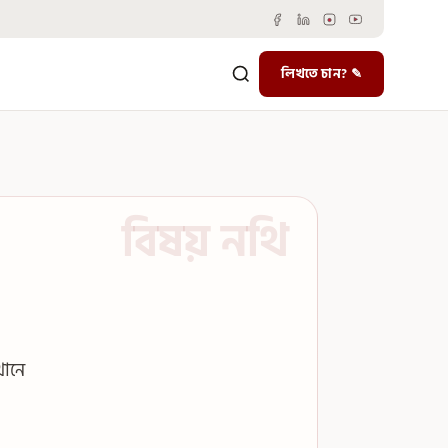
লিখতে চান? ✎
খানে