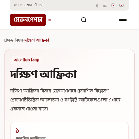
Skip
সাধারণ প্রশ্ন
গোপনীয়তা
to
content
মেরুনপেপার
প্রচ্ছদ
›
বিষয়
›
দক্ষিণ আফ্রিকা
আলোচিত বিষয়
দক্ষিণ আফ্রিকা
দক্ষিণ আফ্রিকা বিষয়ে মেরুনপেপারে প্রকাশিত বিশ্লেষণ,
প্রেক্ষাপটভিত্তিক আলোচনা ও সংশ্লিষ্ট আর্টিকেলগুলো এখানে
একসঙ্গে পাওয়া যাবে।
১
প্রকাশিত আর্টিকেল