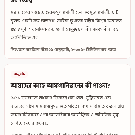
এর গুরুত্ব
মধ্যপ্রাচ্যের সবচেয়ে গুরুত্বপূর্ণ প্রণালী হলো হরমুজ প্রণালী, এটি
মূলত একটি সরু জলপথ। মার্কিন ভূখন্ডের বাইরে বিশ্বের অন্যতম
গুরুত্বপূর্ণ অর্থনৈতিক রুট হলো হরমুজ প্রণালী। সমকালীন বিশ্ব
অর্থনীতিতে এর…
লিখেছেন সানজিদা সীমা
·
২৬ ফেব্রুয়ারি, ২০২৩
·
১০ মিনিট লাগবে পড়তে
অনুবাদ
আমাদের কাছে আফগানিস্তানের কী পাওনা?
৯/১১ হামলাকে অপরাধ হিসেবেই ধরা যেত। যুক্তিসঙ্গত এবং
নজিরের সাথে সামঞ্জস্যপূর্ণও হতে পারত। কিন্তু পরিস্থিতি বদলে যায়
আফগানিস্তানের ওপর আমেরিকার অযৌক্তিক ও অনৈতিক যুদ্ধ
চাপিয়ে দেয়ার ফলে।…