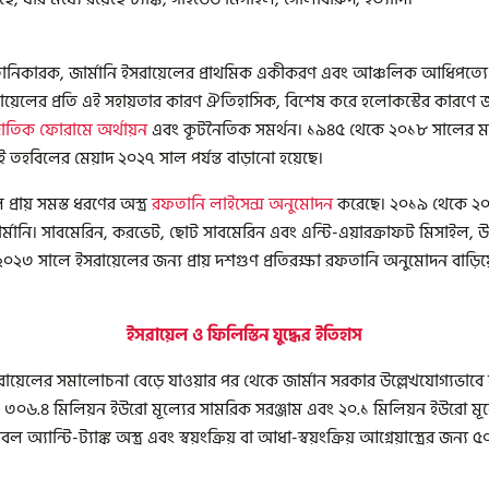
্র রফতানিকারক, জার্মানি ইসরায়েলের প্রাথমিক একীকরণ এবং আঞ্চলিক আধিপত্যে
য়েলের প্রতি এই সহায়তার কারণ ঐতিহাসিক, বিশেষ করে হলোকস্টের কারণে জার্মা
জাতিক ফোরামে অর্থায়ন
এবং কূটনৈতিক সমর্থন। ১৯৪৫ থেকে ২০১৮ সালের মধ্য
ই তহবিলের মেয়াদ ২০২৭ সাল পর্যন্ত বাড়ানো হয়েছে।
্রায় সমস্ত ধরণের অস্ত্র
রফতানি লাইসেন্স অনুমোদন
করেছে। ২০১৯ থেকে ২০২৩
নি। সাবমেরিন, করভেট, ছোট সাবমেরিন এবং এন্টি-এয়ারক্রাফট মিসাইল, উন্ন
২০২৩ সালে ইসরায়েলের জন্য প্রায় দশগুণ প্রতিরক্ষা রফতানি অনুমোদন বাড়িয
ইসরায়েল ও ফিলিস্তিন যুদ্ধের ইতিহাস
ায়েলের সমালোচনা বেড়ে যাওয়ার পর থেকে জার্মান সরকার উল্লেখযোগ্যভাবে যুদ্
৩০৬.৪ মিলিয়ন ইউরো মূল্যের সামরিক সরঞ্জাম এবং ২০.১ মিলিয়ন ইউরো মূল্যে
্যান্টি-ট্যাঙ্ক অস্ত্র এবং স্বয়ংক্রিয় বা আধা-স্বয়ংক্রিয় আগ্নেয়াস্ত্রের জন্য