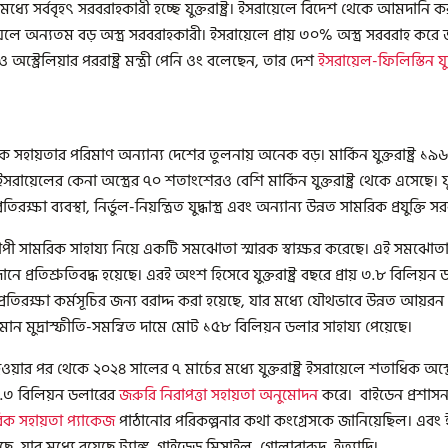
ধ্যে সর্ববৃহৎ সরবরাহকারী হচ্ছে যুক্তরাষ্ট্র। ইসরায়েলে বিদেশ থেকে আমদানি করা অস্ত
েলে অন্যতম বড় অস্ত্র সরবরাহকারী। ইসরায়েলে প্রায় ৩০% অস্ত্র সরবরাহ করে জার
 অস্ট্রেলিয়ার পররাষ্ট্র মন্ত্রী পেনি ওং বলেছেন, তার দেশ
ইসরায়েল-ফিলিস্তিন
যু
সহায়তার পরিমাণ অন্যান্য দেশের তুলনায় অনেক বড়। মার্কিন যুক্তরাষ্ট্র ১
সরায়েলের কেনা অস্ত্রের ৭০ শতাংশেরও বেশি মার্কিন যুক্তরাষ্ট্র থেকে এসেছে। য
িরক্ষা ব্যবস্থা, নির্ভুল-নিয়ন্ত্রিত যুদ্ধাস্ত্র এবং অন্যান্য উন্নত সামরিক প্রযুক্তি
পী সামরিক সাহায্য নিয়ে একটি সমঝোতা স্মারক স্বাক্ষর করেছে। এই সমঝোতা স্ম
ানে প্রতিশ্রুতিবদ্ধ হয়েছে। এরই অংশ হিসেবে যুক্তরাষ্ট্র বছরে প্রায় ৩.৮ বিলিয়
র প্রতিরক্ষা কর্মসূচির জন্য বরাদ্দ করা হয়েছে, যার মধ্যে যৌথভাবে উন্নত আয়
্তমান মুদ্রাস্ফীতি-সমন্বিত দামে মোট ১৫৮ বিলিয়ন ডলার সাহায্য পেয়েছে।
ওয়ার পর থেকে ২০২৪ সালের ৭ মার্চের মধ্যে যুক্তরাষ্ট্র ইসরায়েলে শতাধিক অস্
১৪.৩ বিলিয়ন ডলারের
জরুরি নিরাপত্তা সহায়তা অনুমোদন
করে। বাইডেন প্রশাসন
িক সহায়তা প্যাকেজ
পাঠানোর পরিকল্পনার কথা কংগ্রেসকে জানিয়েছিল। এবং 
ছে, যার মধ্যে রয়েছে ট্যাঙ্ক, গাইডেড মিসাইল, গোলাবারুদ, ইত্যাদি।