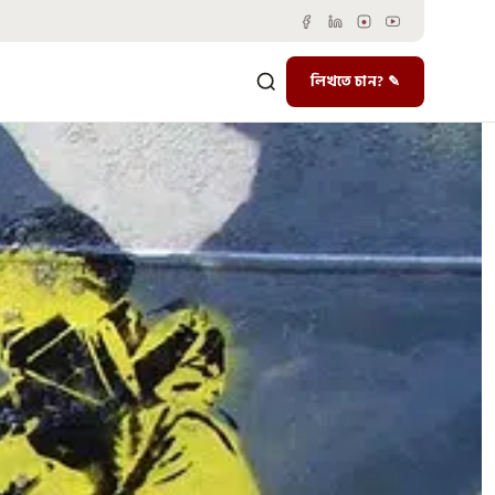
লিখতে চান? ✎