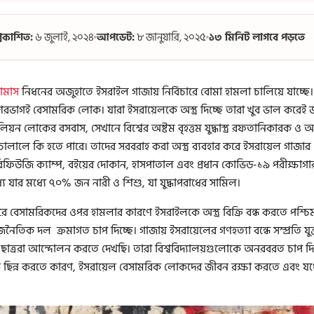
্রকাশিত:
৬ জুলাই, ২০২৪
আপডেট:
৮ জানুয়ারি, ২০২৫
১৩ মিনিট লাগবে পড়তে
ামাস
নিধনের অজুহাতে ইসরাইল গাজায় নির্বিচারে বোমা হামলা চালিয়ে যাচ্ছে। 
ভাগই বেসামরিক লোক। যারা ইসরায়েলকে অস্ত্র দিচ্ছে তারা খুব ভাল করেই
লিয়ন লোকের বসবাস, সেখানে বিশ্বের অষ্টম বৃহত্তম যুদ্ধাস্ত্র রফতানিকারক 
চালালে কি হতে পারে। তাদের সরবরাহ করা অস্ত্র ব্যবহার করে ইসরায়েল গাজা
ফিউজি ক্যাম্প, বইয়ের দোকান, হাসপাতাল এবং প্রধান কোভিড-১৯ পরীক্ষাগারও
 যার মধ্যে ৭০% জন নারী ও শিশু, যা যুদ্ধাপরাধের সামিল।
চারে বেসামরিকদের ওপর হামলার কারণে ইসরাইলকে অস্ত্র বিক্রি বন্ধ করতে পশ্চি
নৈতিক দল ক্রমাগত চাপ দিচ্ছে। গাজায় ইসরায়েলের গণহত্যা বন্ধে সম্প্রতি যুক্তর
ছাত্ররা আন্দোলন করতে দেখছি। তারা বিশ্ববিদ্যালয়গুলোকে অনরবরত চাপ দিচ্ছ
পর্ক ছিন্ন করতে কারণ, ইসরায়েল বেসামরিক লোকদের জীবন রক্ষা করতে এবং যথ